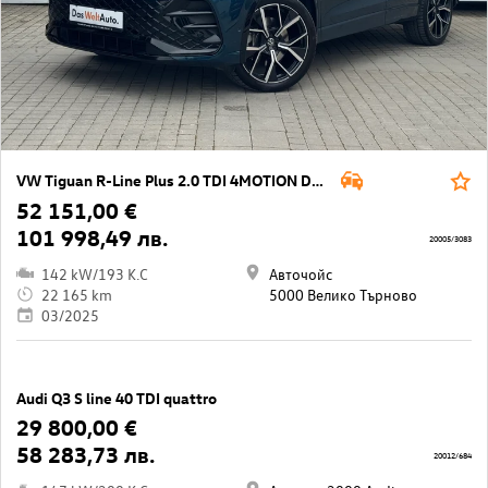
VW Tiguan R-Line Plus 2.0 TDI 4MOTION DSG
52 151,00 €
101 998,49 лв.
20005/3083
142 kW/193 K.C
Авточойс
22 165 km
5000 Велико Търново
03/2025
Audi Q3 S line 40 TDI quattro
29 800,00 €
58 283,73 лв.
20012/684