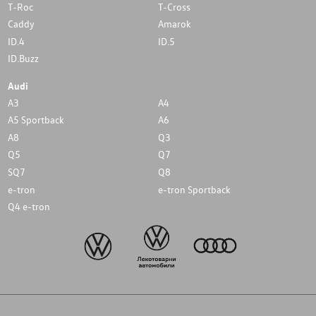
T-Roc
T-Cross
Caddy
Amarok
ID.4
ID.5
ID.Buzz
Audi
A3
A4
A5 Sportback
A6
A8
Q3
Q5
Q7
SQ7
Q8
e-tron
e-tron Sportback
Q4 e-tron