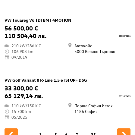
VW Touareg V6 TDI BMT 4MOTION
56 500,00 €
110 504,40 лв.
20005/3114
210 kW/286 K.C
Авточойс
106 908 km
5000 Велико Търново
09/2019
VW Golf Variant 8 R-Line 1.5 eTSI OPF DSG
33 300,00 €
65 129,14 лв.
20110/2493
110 kW/150 K.C
Порше София Изток
15 700 km
1186 София
05/2025
1
...
5
6
7
...
35