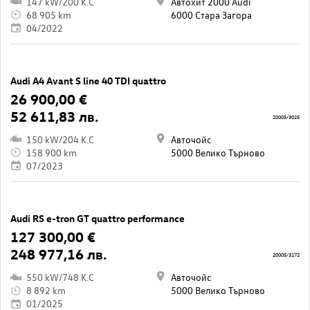
147 kW/200 K.C
Автохит 2000 Audi
68 905 km
6000 Стара Загора
04/2022
Audi A4 Avant S line 40 TDI quattro
26 900,00 €
52 611,83 лв.
20005/3025
150 kW/204 K.C
Авточойс
158 900 km
5000 Велико Търново
07/2023
Audi RS e-tron GT quattro performance
127 300,00 €
248 977,16 лв.
20005/3172
550 kW/748 K.C
Авточойс
8 892 km
5000 Велико Търново
01/2025