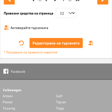
Превозни средства на страница
Активирайте търсачката
Редактиране на търсенето
* Показване на правното известие
Facebook
Volkswagen
Arteon
Golf
Passat
Tiguan
Touareg
Taigo