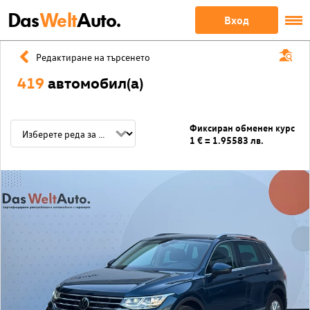
Das
Welt
Auto.
Вход
Редактиране на търсенето
419
автомобил(а)
Фиксиран обменен курс
1 € = 1.95583 лв.