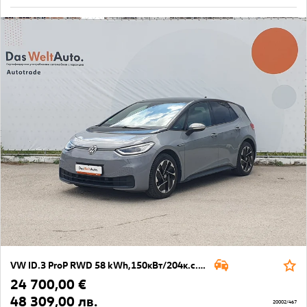
VW ID.3 ProP RWD 58 kWh,150кВт/204к.с./1-ст
24 700,00 €
48 309,00 лв.
20002/467