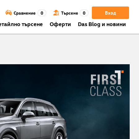
Вход
Сравнение
0
Търсене
0
етайлно търсене
Оферти
Das Blog и новини