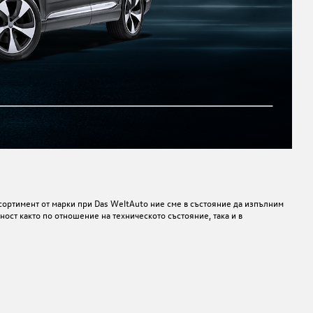
сортимент от марки при Das WeltAuto
ние сме в състояние да изпълним
ост както по отношение на техническото състояние, така и в