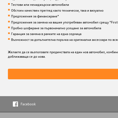
Тестови или мениджърски автомобили
Обстоен качествен преглед както технически, така и визуално
Предложения за финансиране*
Предложения за замяна на вашия употребяван автомобил срещу "First
Пробно шофиране за първоначално усещане за автомобила
Гаранция за замяна в рамките на една седмица
Възможност за допълнителна поръчка на оригинални аксесоари по вся
Желаете да се възползвате предимствата на един нов автомобил, комбинира
доближаваща се до нова.
Facebook