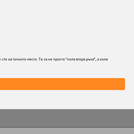
те на точното място. Те са не просто "кола втора ръка", а кола