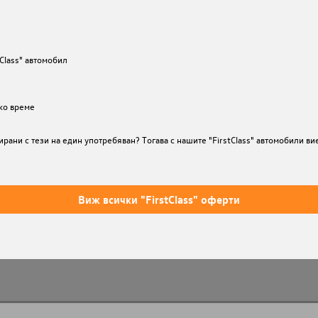
Class" автомобил
ко време
ни с тези на един употребяван? Тогава с нашите "FirstClass" автомобили вие с
Виж всички "FirstClass" оферти