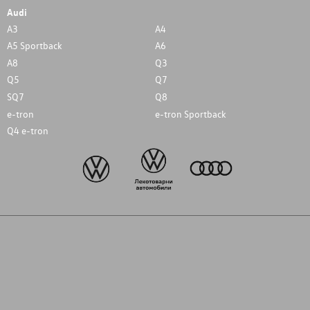
Audi
A3
A4
A5 Sportback
A6
A8
Q3
Q5
Q7
SQ7
Q8
e-tron
e-tron Sportback
Q4 e-tron