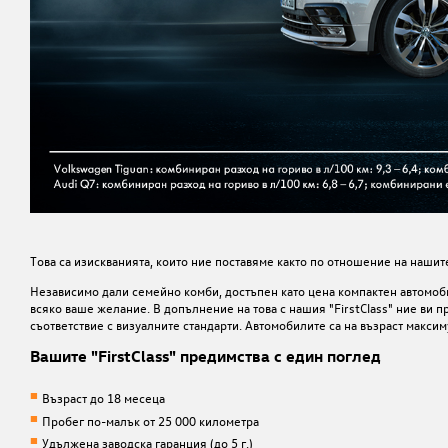
Това са изискванията, които ние поставяме както по отношение на нашит
Независимо дали семейно комби, достъпен като цена компактен автомоб
всяко ваше желание. В допълнение на това с нашия "
FirstClass"
ние ви п
съответствие с визуалните стандарти. Автомобилите са на възраст максим
Вашите "FirstClass" предимства с един поглед
Възраст до 18 месеца
Пробег по-малък от 25 000 километра
Удължена заводска гаранция (до 5 г.)