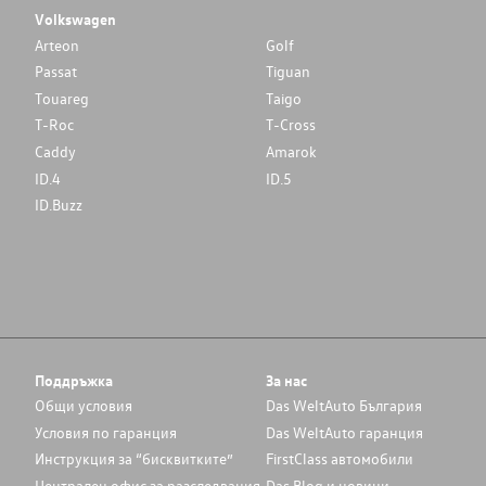
Volkswagen
Arteon
Golf
Passat
Tiguan
Touareg
Taigo
T-Roc
T-Cross
Caddy
Amarok
ID.4
ID.5
ID.Buzz
Поддръжка
За нас
Общи условия
Das WeltAuto България
Условия по гаранция
Das WeltAuto гаранция
Инструкция за “бисквитките”
FirstClass автомобили
Централен офис за разследвания
Das Blog и новини