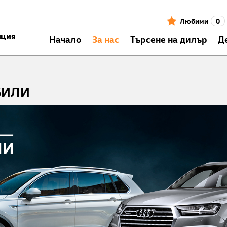
Любими
0
нция
Началo
За нас
Търсене на дилър
Д
БИЛИ