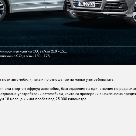
е нови автомобили, така и по отношение на малко употребяваните.
ил или спортен офроуд автомобил, благодарение на единствения по рода си а
редлагаме употребявани автомобили, които са проверени с максимална прецизн
ум 18 месеца и имат пробег под 25 000 километра.