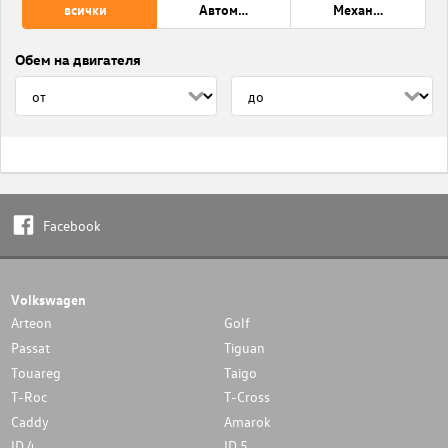
всички
Автоматик
Механична трансмисия
Обем на двигателя
Facebook
Volkswagen
Arteon
Golf
Passat
Tiguan
Touareg
Taigo
T-Roc
T-Cross
Caddy
Amarok
ID.4
ID.5