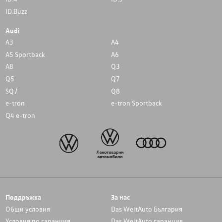
ID.Buzz
Audi
A3
A4
A5 Sportback
A6
A8
Q3
Q5
Q7
SQ7
Q8
e-tron
e-tron Sportback
Q4 e-tron
Поддръжка
За нас
Общи условия
Das WeltAuto България
Условия по гаранция
Das WeltAuto гаранция