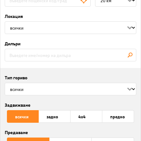
Локация
Дилъри
Тип гориво
Задвижване
всички
задно
4x4
предно
Предаване