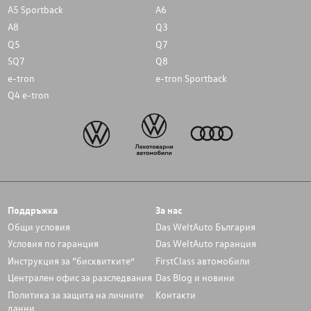
A5 Sportback
A6
A8
Q3
Q5
Q7
SQ7
Q8
e-tron
e-tron Sportback
Q4 e-tron
Поддръжка
За нас
Общи условия
Das WeltAuto България
Условия по гаранция
Das WeltAuto гаранция
Инструкция за “бисквитките”
FirstClass автомобили
Централен офис за разследвания
Das Blog и новини
Политика за защита на личните
Контакти
данни