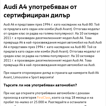
Audi A4 употребяван от
сертифициран дилър
Audi A4 е представен през 1994 г. като наследник на Audi 80. Той
се предлага като седан или комби (Audi Avant). Оттогава моделът
от среден клас се радва на голяма популярност. На 10 октомври
2011 г. е произведен десетмилионният модел Audi A4. Това
превръща A4 в най-произвеждания модел автомобил на Audi.Audi
A4 е представен през 1994 г. като наследник на Audi 80. Той се
предлага като седан или комби (Audi Avant). Оттогава моделът от
среден клас се радва на голяма популярност. На 10 октомври
2011 г. е произведен десетмилионният модел Audi A4. Това
превръща A4 в най-произвеждания модел автомобил на Audi.
При нашите оторизирани дилър в страната ще намерите Audi A4
Avant, Limousine и Sport версията!
Търсите ли нов употребяван автомобил?
При нас ще откриете употребявани автомобили с доказан
произход в категория
FirstClass
, които са под 18 месеца и на
пробег по-малко от 25.000 м. Разгледайте и останалите