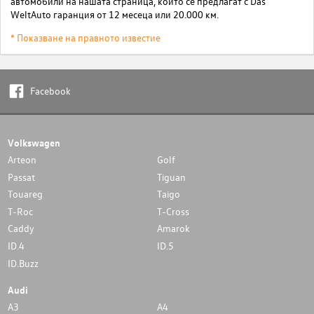
автомобили на нашата страница, които се предлагат с Das
WeltAuto гаранция от 12 месеца или 20.000 км.
* Показване на правното известие
Facebook
Volkswagen
Arteon
Golf
Passat
Tiguan
Touareg
Taigo
T-Roc
T-Cross
Caddy
Amarok
ID.4
ID.5
ID.Buzz
Audi
A3
A4