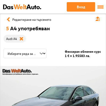
Das
Welt
Auto.
Вход
Редактиране на търсенето
5
A4 употребяван
Audi A4
Фиксиран обменен курс
1 € = 1.95583 лв.