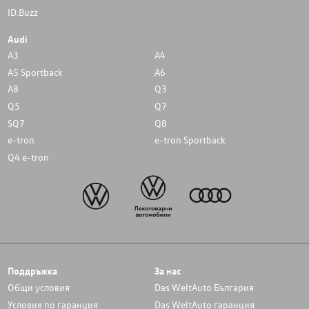
ID.Buzz
Audi
A3
A4
A5 Sportback
A6
A8
Q3
Q5
Q7
SQ7
Q8
e-tron
e-tron Sportback
Q4 e-tron
Поддръжка
За нас
Общи условия
Das WeltAuto България
Условия по гаранция
Das WeltAuto гаранция