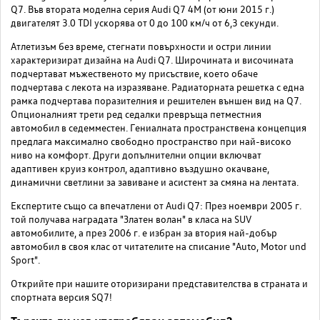
Q7. Във втората моделна серия Audi Q7 4M (от юни 2015 г.)
двигателят 3.0 TDI ускорява от 0 до 100 км/ч от 6,3 секунди.
Атлетизъм без време, стегнати повърхности и остри линии
характеризират дизайна на Audi Q7. Широчината и височината
подчертават мъжественото му присъствие, което обаче
подчертава с лекота на изразяване. Радиаторната решетка с една
рамка подчертава поразителния и решителен външен вид на Q7.
Опционалният трети ред седалки превръща петместния
автомобил в седемместен. Гениалната пространствена концепция
предлага максимално свободно пространство при най-високо
ниво на комфорт. Други допълнителни опции включват
адаптивен круиз контрол, адаптивно въздушно окачване,
динамични светлини за завиване и асистент за смяна на лентата.
Експертите също са впечатлени от Audi Q7: През ноември 2005 г.
той получава наградата "Златен волан" в класа на SUV
автомобилите, а през 2006 г. е избран за втория най-добър
автомобил в своя клас от читателите на списание "Auto, Motor und
Sport".
Открийте при нашите оторизирани представителства в страната и
спортната версия SQ7!