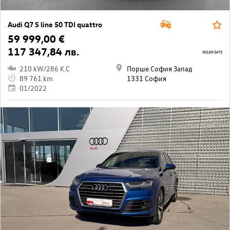
Audi Q7 S line 50 TDI quattro
59 999,00 €
117 347,84 лв.
20120/2472
210 kW/286 K.C
Порше София Запад
89 761 km
1331 София
01/2022