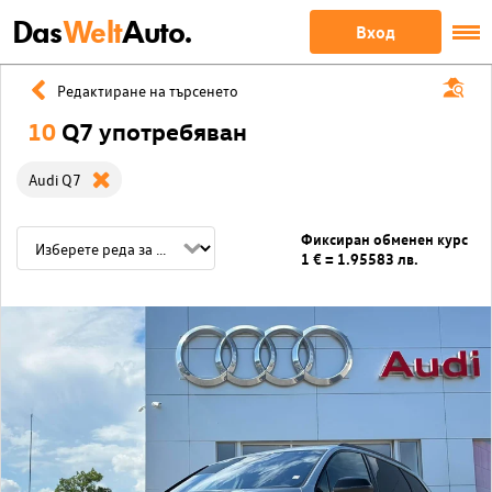
Das
Welt
Auto.
Вход
Редактиране на търсенето
10
Q7 употребяван
Audi Q7
Фиксиран обменен курс
1 € = 1.95583 лв.