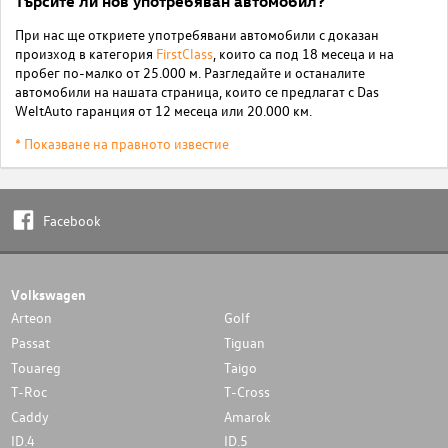
Търсите ли нов употребяван автомобил?
При нас ще откриете употребявани автомобили с доказан
произход в категория
FirstClass
, които са под 18 месеца и на
пробег по-малко от 25.000 м. Разгледайте и останалите
автомобили на нашата страница, които се предлагат с Das
WeltAuto гаранция от 12 месеца или 20.000 км.
* Показване на правното известие
Facebook
Volkswagen
Arteon
Golf
Passat
Tiguan
Touareg
Taigo
T-Roc
T-Cross
Caddy
Amarok
ID.4
ID.5