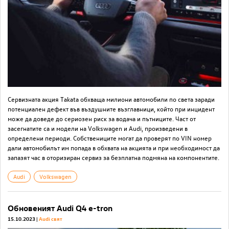
Сервизната акция Takata обхваща милиони автомобили по света заради
потенциален дефект във въздушните възглавници, който при инцидент
може да доведе до сериозен риск за водача и пътниците. Част от
засегнатите са и модели на Volkswagen и Audi, произведени в
определени периоди. Собствениците могат да проверят по VIN номер
дали автомобилът им попада в обхвата на акцията и при необходимост да
запазят час в оторизиран сервиз за безплатна подмяна на компонентите.
Audi
Volkswagen
Обновеният Audi Q4 e-tron
15.10.2023
Audi свят