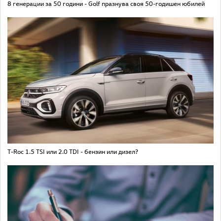
8 генерации за 50 години - Golf празнува своя 50-годишен юбилей
T-Roc 1.5 TSI или 2.0 TDI - бензин или дизел?