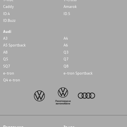
Caddy
Amarok
ID.4
ID.5
ID.Buzz
Audi
A3
A4
A5 Sportback
A6
A8
Q3
Q5
Q7
SQ7
Q8
e-tron
e-tron Sportback
Q4 e-tron
Поддръжка
За нас