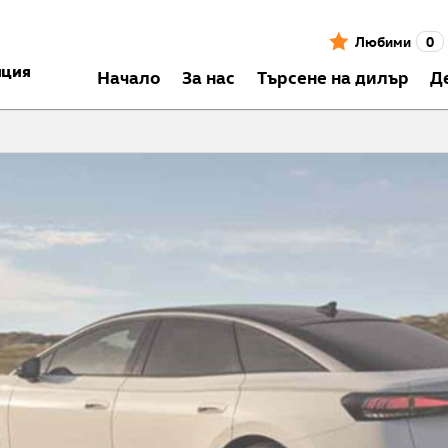
Любими
0
нция
Началo
За нас
Търсене на дилър
Д