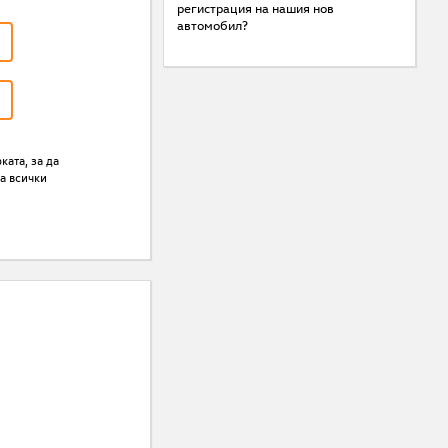
регистрация на нашия нов
автомобил?
ата, за да
а всички