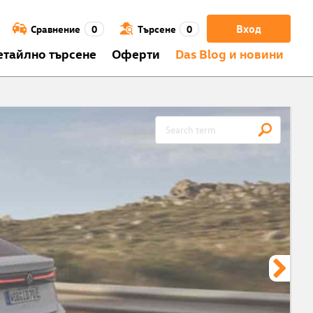
Вход
Сравнение
0
Търсене
0
етайлно търсене
Оферти
Das Blog и новини