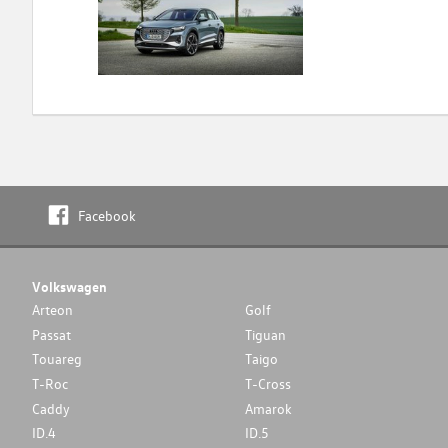
Facebook
Volkswagen
Arteon
Golf
Passat
Tiguan
Touareg
Taigo
T-Roc
T-Cross
Caddy
Amarok
ID.4
ID.5