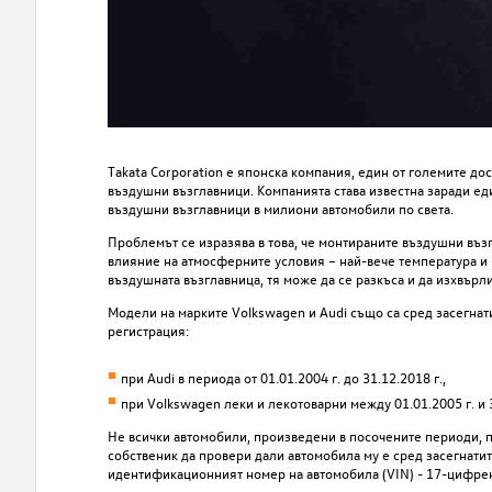
Takata Corporation е японска компания, един от големите до
въздушни възглавници. Компанията става известна заради ед
въздушни възглавници в милиони автомобили по света.
Проблемът се изразява в това, че монтираните въздушни възг
влияние на атмосферните условия – най-вече температура и 
въздушната възглавница, тя може да се разкъса и да изхвърл
Модели на марките Volkswagen и Audi също са сред засегнати
регистрация:
при Audi в периода от 01.01.2004 г. до 31.12.2018 г.,
при
Volkswagen
леки и лекотоварни между 01.01.2005 г. и 3
Не всички автомобили, произведени в посочените периоди, по
собственик да провери дали автомобила му е сред засегнати
идентификационният номер на автомобила (VIN) - 17-цифрения