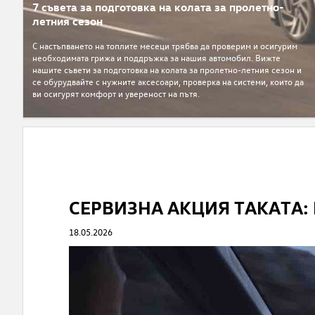
7 съвета за подготовка на колата за пролетно-
летния сезон
С настъпването на топлите месеци трябва да проверим и oсигурим
необходимата грижа и поддръжка за нашия автомобил. Вижте
нашите съвети за подготовка на колата за пролетно-летния сезон и
се обурудвайте с нужните аксесоари, проверка на системи, които да
ви осигурят комфорт и увереност на пътя.
СЕРВИЗНА АКЦИЯ TAKATA: 
18.05.2026