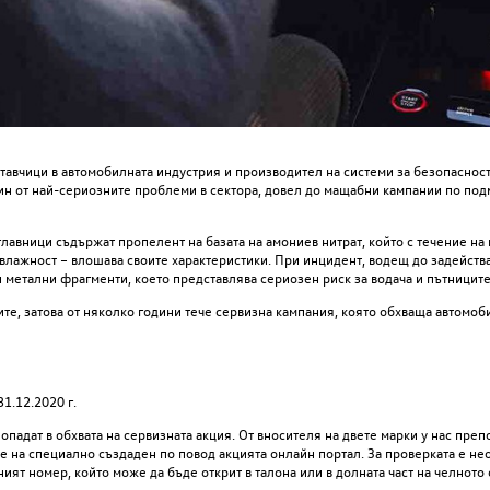
ставчици в автомобилната индустрия и производител на системи за безопасност
ин от най-сериозните проблеми в сектора, довел до мащабни кампании по под
лавници съдържат пропелент на базата на амониев нитрат, който с течение на
влажност – влошава своите характеристики. При инцидент, водещ до задейств
и метални фрагменти, което представлява сериозен риск за водача и пътниците
те, затова от няколко години тече сервизна кампания, която обхваща автомоб
1.12.2020 г.
падат в обхвата на сервизната акция. От вносителя на двете марки у нас преп
те на специално създаден по повод акцията онлайн портал. За проверката е н
т номер, който може да бъде открит в талона или в долната част на челното 