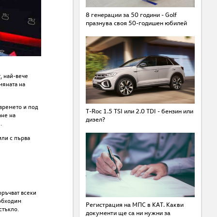
8 генерации за 50 години - Golf
празнува своя 50-годишен юбилей
, най-вече
мяната на
 времето и под
T-Roc 1.5 TSI или 2.0 TDI - бензин или
ане на
дизел?
.
или с първа
оръчват всеки
еобходим
Регистрация на МПС в КАТ. Какви
стъкло.
документи ще са ни нужни за