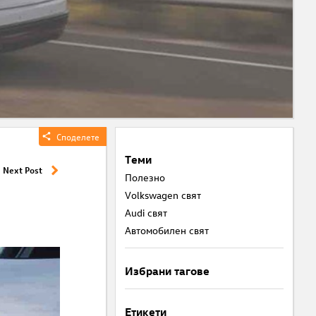
Ср
Sh
Виж
Art
Споделете
Теми
Next Post
Полезнo
Volkswagen свят
Audi свят
Автомобилен свят
Избрани тагове
Етикети