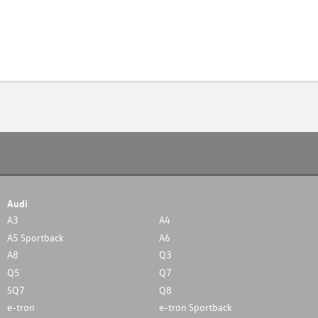
Audi
A3
A4
A5 Sportback
A6
A8
Q3
Q5
Q7
SQ7
Q8
e-tron
e-tron Sportback