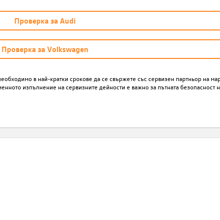
Проверка за Audi
Проверка за Volkswagen
необходимо в най-кратки срокове да се свържете със сервизен партньор на марк
менното изпълнение на сервизните дейности е важно за пътната безопасност н