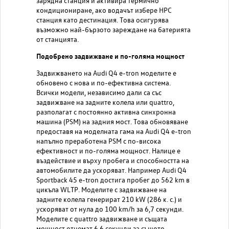
зарядна станция и активира термично
кондициониране, ако водачът избере HPC
станция като дестинация. Това осигурява
възможно най-бързото зареждане на батерията
от станцията.
Подобрено задвижване и по-голяма мощност
Задвижването на Audi Q4 e-tron моделите е
обновено с нова и по-ефективна система.
Всички модели, независимо дали са със
задвижване на задните колела или quattro,
разполагат с постоянно активна синхронна
машина (PSM) на задния мост. Това обновяване
предоставя на моделната гама на Audi Q4 e-tron
напълно преработена PSM с по-висока
ефективност и по-голяма мощност. Налице е
въздействие и върху пробега и способността на
автомобилите да ускоряват. Например Audi Q4
Sportback 45 e-tron достига пробег до 562 km в
цикъла WLTP. Моделите с задвижване на
задните колела генерират 210 kW (286 к. с.) и
ускоряват от нула до 100 km/h за 6,7 секунди.
Моделите с quattro задвижване и същата
мощност отнемат 6,6 секунди за същото