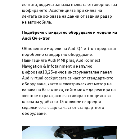
лентата, водачът запазва пълната отговорност за
шофирането. Асистенцията при смяна на
лентата се основава на данни от задния радар
на автомобила.
Подобрено стандартно оборудване и модели на
Audi Q4 e-tron
Обновените модели на Audi Q4 e-tron предлагат
подобрено стандартно оборудване.
Навигацията Audi MMI plus, Audi connect
Navigation & Infotainment и напълно
цифровия10,25-инчов инструментален панел
Audi virtual cockpit сега са част от стандартното
оборудване, както и електрическият мотор на
капака на багажника, който може да реагира на
жестове с крака, ако е активиран с опцията за
ключа за удобство. Отопляемите предни
седалки сега също са част от стандартното
оборудване.