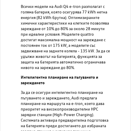
Всички модели на Audi Q4 e-tron разполагат с
голяма батерия, която осигурява 77 kWh нетна
енергия (82 kWh брутна). Оптимизираните
химични характеристики на клетките позволява
зареждане от 10% до 80% за около 28 минути
при идеални условия. Моделите quattro
достигат максимална мощност на зареждане с
постоянен ток от 175 kW, а моделите със
задвижване на задните колела - 135 kW. За да се
удължи животът на батерията, функцията за
защита на батерията автоматично ограничава
нивото на зареждане до 80%.
Интелигентно планиране на пътуването и
зареждането
За да се осигури интелигентно планиране на
пътуването и зареждането, Audi предлага
планиране на маршрута на e-tron, което дава
приоритет на високопроизводителни HPC
зарядни станции (High-Power Charging).
Системата активира предварителна подготовка
на батерията преди достигането до избраната