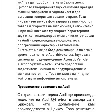
км/ч, за да подобрят пътната безопасност.
Цифрово генерираният звук се излъчва чрез два
външни говорителя в задната част и два
вътрешни говорителя в задните врати. Този
иновативен звуков фон варира в зависимост от
товара и скоростта на автомобила, включително
и при най-високата му скорост. Характерният
звук е ясен индикатор за електрическите модели
на Audi и кореспондира емоционално с
прогресивния характер на автомобила.
Системата може да бъде деактивирана по всяко
време чрез менюто Audi drive select. Звуковата
система за предупреждение (Acoustic Vehicle
Alerting System – AVAS), която предоставя
задължителен сигнал за предупреждение, е
активна постоянно. Това не засяга начина, по
който звучи инфотейнмънт системата.
Производство в заводите на Audi
От края на тази година Audi ще произвежда
моделите на Audi Q4 e-tron в завода си в
Брюксел, като допълнение към
производството в Цвикау. Това решение е