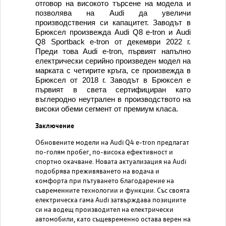
отговор на високото търсене на модела и
позволява на Audi да увеличи
производствения си капацитет. Заводът в
Брюксел произвежда Audi Q8 e-tron и Audi
Q8 Sportback e-tron от декември 2022 г.
Преди това Audi e-tron, първият напълно
електрически серийно произведен модел на
марката с четирите кръга, се произвежда в
Брюксел от 2018 г. Заводът в Брюксел е
първият в света сертифициран като
въглеродно неутрален в производството на
високи обеми сегмент от премиум класа.
Заключение
Обновените модели на Audi Q4 e-tron предлагат
по-голям пробег, по-висока ефективност и
спортно окачване. Новата актуализация на Audi
подобрява преживяването на водача и
комфорта при пътуването благодарение на
съвременните технологии и функции. Със своята
електрическа гама Audi затвърждава позициите
си на водещ производител на електрически
автомобили, като същевременно остава верен на