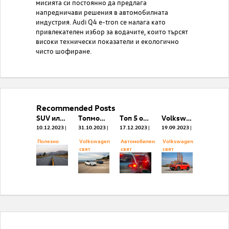
мисията си постоянно да предлага
напредничави решения в автомобилната
индустрия. Audi Q4 e-tron се налага като
привлекателен избор за водачите, които търсят
високи технически показатели и екологично
чисто шофиране.
Recommended Posts
SUV или кросоувър - как да изберем?
Tопмоделът на фамилията електрически ID. модели достига ново, по-високо ниво
Топ 5 от най-предпочитаните коли втора ръка за 2023 г. са от Германия
Volkswagen празнува премиерата на новия Tiguan. Кога да го очакваме в България?
10.12.2023
31.10.2023
17.12.2023
19.09.2023
Полезнo
Volkswagen
Автомобилен
Volkswagen
свят
свят
свят