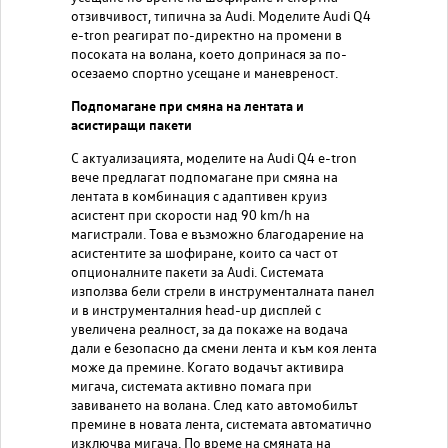
отзивчивост, типична за Audi. Моделите Audi Q4
e-tron реагират по-директно на промени в
посоката на волана, което допринася за по-
осезаемо спортно усещане и маневреност.
Подпомагане при смяна на лентата и
асистиращи пакети
С актуализацията, моделите на Audi Q4 e-tron
вече предлагат подпомагане при смяна на
лентата в комбинация с адаптивен круиз
асистент при скорости над 90 km/h на
магистрали. Това е възможно благодарение на
асистентите за шофиране, които са част от
опционалните пакети за Audi. Системата
използва бели стрели в инструменталната панел
и в инструменталния head-up дисплей с
увеличена реалност, за да покаже на водача
дали е безопасно да смени лента и към коя лента
може да премине. Когато водачът активира
мигача, системата активно помага при
завиването на волана. След като автомобилът
премине в новата лента, системата автоматично
изключва мигача. По време на смяната на