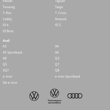
Passat
Tiguan
Touareg
Taigo
T-Roc
T-Cross
Caddy
Amarok
ID.4
ID.5
ID.Buzz
Audi
A3
A4
A5 Sportback
A6
A8
Q3
Q5
Q7
SQ7
Q8
e-tron
e-tron Sportback
Q4 e-tron