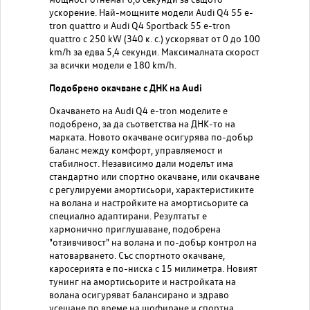
ускорение. Най-мощните модели Audi Q4 55 e-
tron quattro и Audi Q4 Sportback 55 e-tron
quattro с 250 kW (340 к. с.) ускоряват от 0 до 100
km/h за едва 5,4 секунди. Максималната скорост
за всички модели е 180 km/h.
Подобрено окачване с ДНК на Audi
Окачването на Audi Q4 e-tron моделите е
подобрено, за да съответства на ДНК-то на
марката. Новото окачване осигурява по-добър
баланс между комфорт, управляемост и
стабилност. Независимо дали моделът има
стандартно или спортно окачване, или окачване
с регулируеми амортисьори, характеристиките
на волана и настройките на амортисьорите са
специално адаптирани. Резултатът е
хармонично приглушаване, подобрена
"отзивчивост" на волана и по-добър контрол на
натоварването. Със спортното окачване,
каросерията е по-ниска с 15 милиметра. Новият
тунинг на амортисьорите и настройката на
волана осигуряват балансирано и здраво
усещане по време на шофиране и спортна