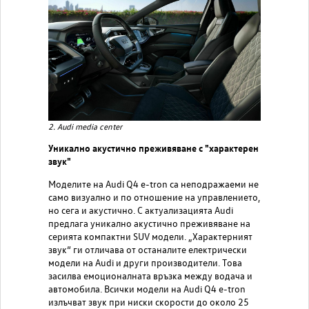
2. Audi media center
Уникално акустично преживяване с "характерен
звук"
Моделите на Audi Q4 e-tron са неподражаеми не
само визуално и по отношение на управлението,
но сега и акустично. С актуализацията Audi
предлага уникално акустично преживяване на
серията компактни SUV модели. „Характерният
звук“ ги отличава от останалите електрически
модели на Audi и други производители. Това
засилва емоционалната връзка между водача и
автомобила. Всички модели на Audi Q4 e-tron
излъчват звук при ниски скорости до около 25