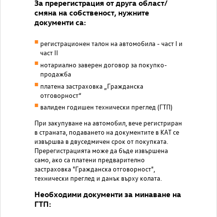
За пререгистрация от друга област/
смяна на собственост, нужните
документи са:
регистрационен талон на автомобила - част I и
част II
нотариално заверен договор за покупко-
продажба
платена застраховка „Гражданска
отговорност“
валиден годишен технически преглед (ГТП)
При закупуване на автомобил, вече регистриран
в страната, подаването на документите в КАТ се
извършва в двуседмичен срок от покупката.
Пререгистрацията може да бъде извършена
само, ако са платени предварително
застраховка "Гражданска отговорност",
технически преглед и данък върху колата.
Необходими документи за минаване на
ГТП: