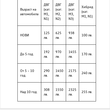
ДВГ
ДВГ
ДВГ
Хибрид
Възраст на
(кат.
(кат.
(кат.
(кат.
автомобила
М1,
M2,
M3,
M1, N1)
N1)
N2)
N3)
125
625
938
НОВИ
100 лв.
лв.
лв.
лв.
192
970
1455
До 5 год.
170 лв.
лв.
лв.
лв.
От 5 – 10
290
1450
2175
240 лв.
год.
лв.
лв.
лв.
308
1550
2325
Над 10 год.
255 лв.
лв.
лв.
лв.