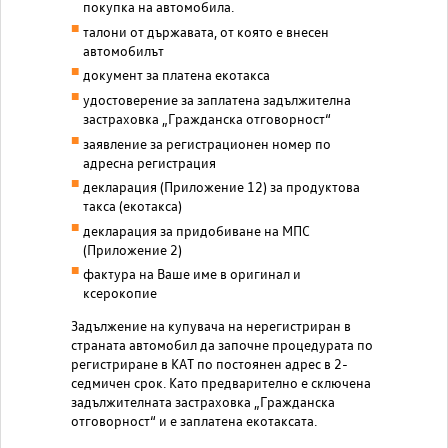
покупка на автомобила.
талони от държавата, от която е внесен
автомобилът
документ за платена екотакса
удостоверение за заплатена задължителна
застраховка „Гражданска отговорност“
заявление за регистрационен номер по
адресна регистрация
декларация (Приложение 12) за продуктова
такса (екотакса)
декларация за придобиване на МПС
(Приложение 2)
фактура на Ваше име в оригинал и
ксерокопие
Задължение на купувача на нерегистриран в
страната автомобил да започне процедурата по
регистриране в КАТ по постоянен адрес в 2-
седмичен срок. Като предварително е сключена
задължителната застраховка „Гражданска
отговорност“ и е заплатена екотаксата.