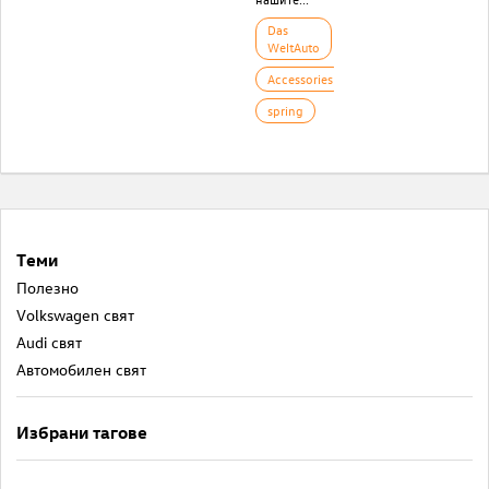
Das
WeltAuto
Accessories
spring
Теми
Полезнo
Volkswagen свят
Audi свят
Автомобилен свят
Избрани тагове