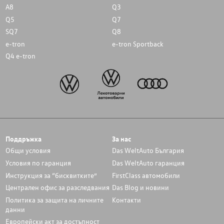
A8
Q3
Q5
Q7
SQ7
Q8
e-tron
e-tron Sportback
Q4 e-tron
Поддръжка
За нас
Общи условия
Das WeltAuto България
Условия по гаранция
Das WeltAuto гаранция
Инструкция за “бисквитките”
FirstClass автомобили
Централен офис за разследвания
Das Blog и новини
Политика за защита на личните
Контакти
данни
Европейски акт за достъпност