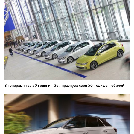
8 генерации за 50 години - Golf празнува своя 50-годишен юбилей