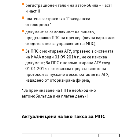
регистрационен талон на автомобила – част I
и част II
платена застраховка "Гражданска
отговорност"
документ за самоличност на лицето,
представящо ППС на преглед (лична карта или
свидетелство за управление на МПС);
За ППС с монтирана АГУ, отразено в системата
на ИААА преди 01.09.2014 г., не се изисква
документ; За ППС с новомонтирана АГУ след
01.01.2015 г. се изисква представянето на
протокол за пускане в експлоатация на АГУ,
издадено от оторизирана фирма;
*За преминаване на ГТП е необходимо
автомобилът да има платен данък!
Актуални цени на Еко Такса за МПС