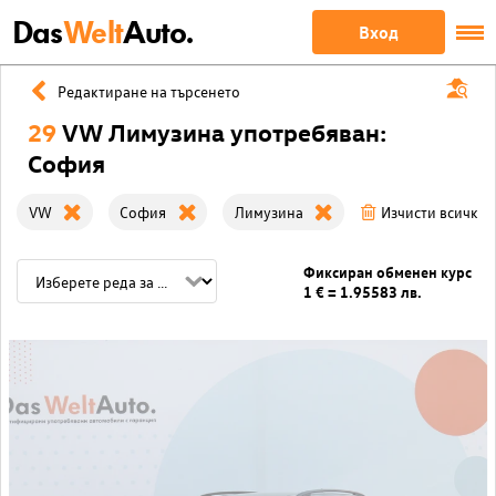
Das
Welt
Auto.
Вход
Редактиране на търсенето
29
VW Лимузина употребяван:
София
VW
София
Лимузина
Изчисти всички
Фиксиран обменен курс
1 € = 1.95583 лв.