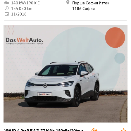
140 kW/190 K.C
Порше София Изток
154 050 km
1186 София
11/2018
VW ID.4 ProP RWD 77 kWh,150кВт/204к.с./1-ст