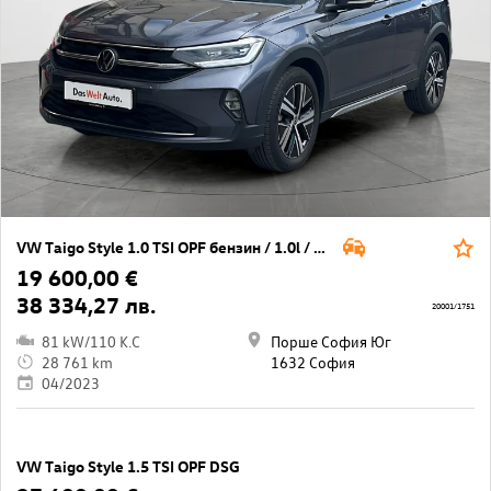
VW Taigo Style 1.0 TSI OPF бензин / 1.0l / 81кВт/ 110к.с / 7DSG
19 600,00 €
38 334,27 лв.
20001/1751
81 kW/110 K.C
Порше София Юг
28 761 km
1632 София
04/2023
VW Taigo Style 1.5 TSI OPF DSG