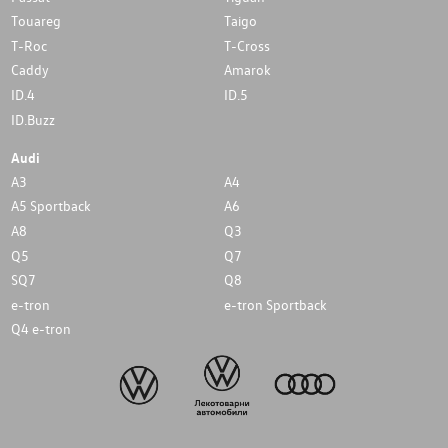
Touareg
Taigo
T-Roc
T-Cross
Caddy
Amarok
ID.4
ID.5
ID.Buzz
Audi
A3
A4
A5 Sportback
A6
A8
Q3
Q5
Q7
SQ7
Q8
e-tron
e-tron Sportback
Q4 e-tron