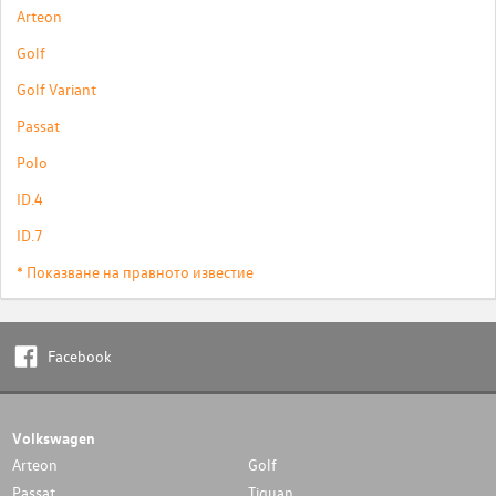
Arteon
Golf
Golf Variant
Passat
Polo
ID.4
ID.7
* Показване на правното известие
Facebook
Volkswagen
Arteon
Golf
Passat
Tiguan