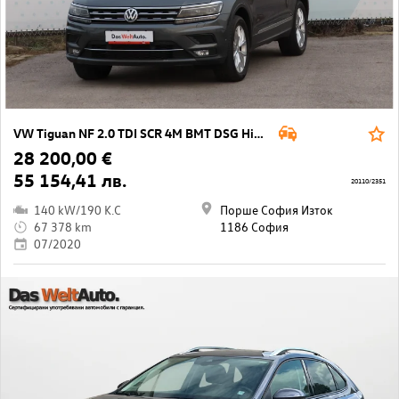
VW Tiguan NF 2.0 TDI SCR 4M BMT DSG High.
28 200,00 €
55 154,41 лв.
20110/2351
140 kW/190 K.C
Порше София Изток
67 378 km
1186 София
07/2020