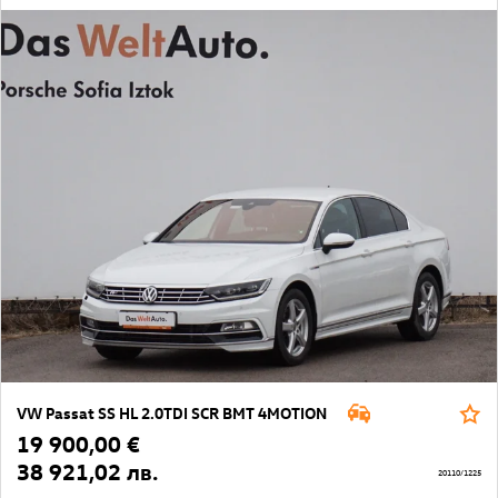
VW Passat SS HL 2.0TDI SCR BMT 4MOTION
19 900,00 €
38 921,02 лв.
20110/1225