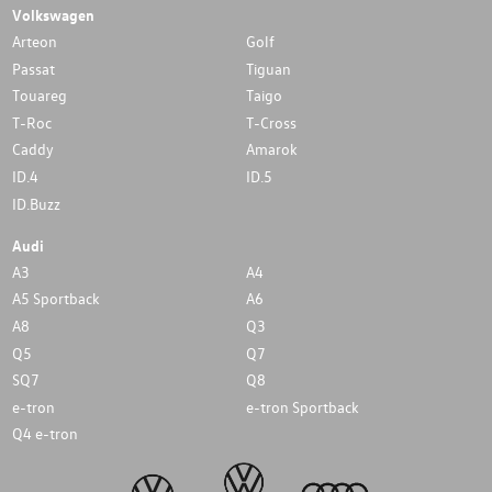
Volkswagen
Arteon
Golf
Passat
Tiguan
Touareg
Taigo
T-Roc
T-Cross
Caddy
Amarok
ID.4
ID.5
ID.Buzz
Audi
A3
A4
A5 Sportback
A6
A8
Q3
Q5
Q7
SQ7
Q8
e-tron
e-tron Sportback
Q4 e-tron