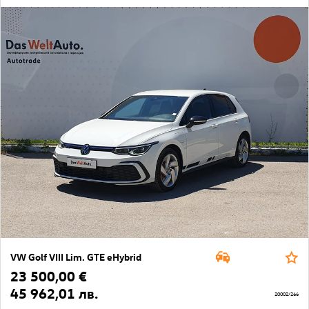
VW Golf VIII Lim. GTE eHybrid
23 500,00 €
45 962,01 лв.
20002/266