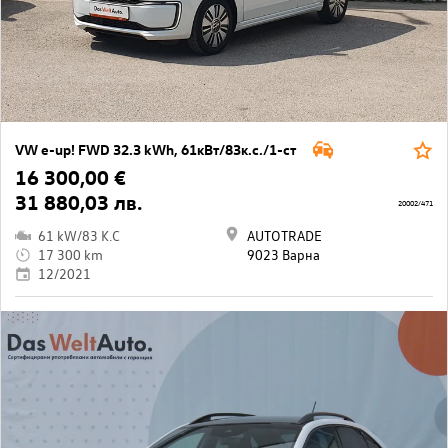
VW e-up! FWD 32.3 kWh, 61кВт/83к.с./1-ст
16 300,00 €
31 880,03 лв.
20002/471
61 kW/83 K.C
AUTOTRADE
17 300 km
9023 Варна
12/2021