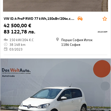
VW ID.4 ProP RWD 77 kWh,150кВт/204к.с./1-ст
42 500,00 €
83 122,78 лв.
20110/2509
150 kW/204 K.C
Порше София Изток
38 148 km
1186 София
03/2023