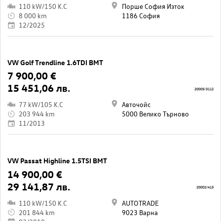
110 kW/150 K.C
Порше София Изток
8 000 km
1186 София
12/2025
VW Golf Trendline 1.6TDI BMT
7 900,00 €
15 451,06 лв.
20005/3112
77 kW/105 K.C
Авточойс
203 944 km
5000 Велико Търново
11/2013
VW Passat Highline 1.5TSI BMT
14 900,00 €
29 141,87 лв.
20002/413
110 kW/150 K.C
AUTOTRADE
201 844 km
9023 Варна