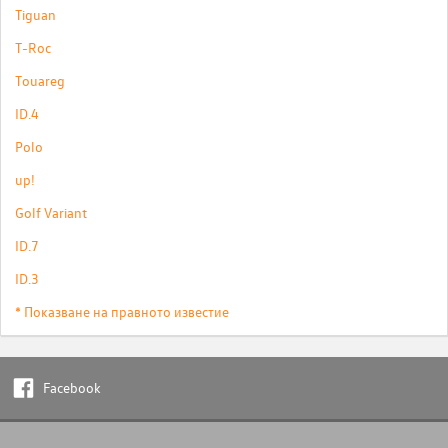
Tiguan
T-Roc
Touareg
ID.4
Polo
up!
Golf Variant
ID.7
ID.3
* Показване на правното известие
Facebook