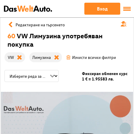
Das
Welt
Auto.
Вход
Редактиране на търсенето
60
VW Лимузина употребяван
покупка
VW
Лимузина
Изчисти всички филтри
Фиксиран обменен курс
1 € = 1.95583 лв.