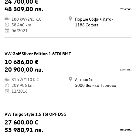
24 700,00 €
48 309,00 лв.
20110/2449
180 kW/245 K.C
Порше София Изток
58 440 km
1186 София
06/2021
VW Golf Silver Edition 1.6TDI BMT
10 686,00 €
20 900,00 лв.
20005/2381
81 kW/110 K.C
Авточойс
209 986 km
5000 Велико Търново
12/2016
VW Taigo Style 1.5 TSI OPF DSG
27 600,00 €
53 980,91 лв.
20110/2356