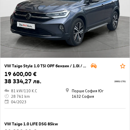
VW Taigo Style 1.0 TSI OPF бензин / 1.0l / 81кВт/ 110к.с / 7DSG
19 600,00 €
38 334,27 лв.
20001/1751
81 kW/110 K.C
Порше София Юг
28 761 km
1632 София
04/2023
VW Taigo 1.0 LIFE DSG 85kw