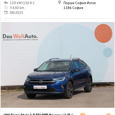
110 kW/150 K.C
Порше София Изток
3 630 km
1186 София
08/2025
VW Taigo Style 1.0 TSI OPF бензин / 1.0l / 81кВт/ 110к.с / 7DSG