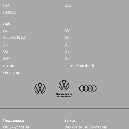
ID.4
ID.5
ID.Buzz
Audi
A3
A4
A5 Sportback
A6
A8
Q3
Q5
Q7
SQ7
Q8
e-tron
e-tron Sportback
Q4 e-tron
Поддръжка
За нас
Общи условия
Das WeltAuto България