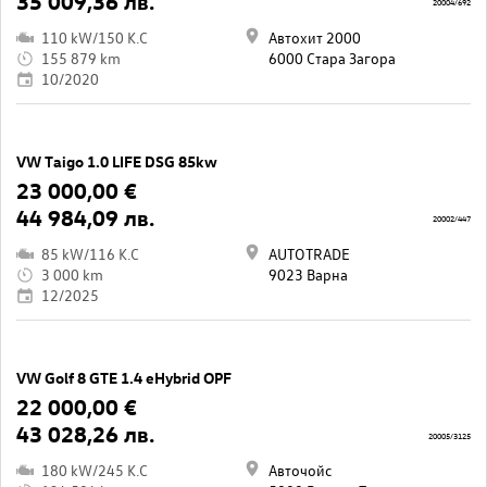
35 009,36 лв.
20004/692
110 kW/150 K.C
Автохит 2000
155 879 km
6000 Стара Загора
10/2020
VW Taigo 1.0 LIFE DSG 85kw
23 000,00 €
44 984,09 лв.
20002/447
85 kW/116 K.C
AUTOTRADE
3 000 km
9023 Варна
12/2025
VW Golf 8 GTE 1.4 eHybrid OPF
22 000,00 €
43 028,26 лв.
20005/3125
180 kW/245 K.C
Авточойс