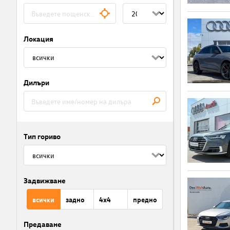
Локация
Дилъри
Тип гориво
Задвижване
всички
задно
4x4
предно
Предаване