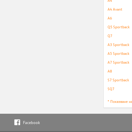
A4
A4 Avant
A6
Q5 Sportback
Q7
A3 Sportback
A5 Sportback
A7 Sportback
A8
S7 Sportback
SQ7
* Показване н
Facebook