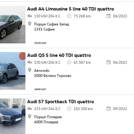
Audi A4 Limousine S line 40 TDI quattro
150 kW/204 K.C
75 268 km
06/2022
Порше София Запад
1331 София
20120/2463
Audi Q5 S line 40 TDI quattro
150 kW/204 K.C
65 587 km
06/2021
Авточойс
5000 Велико Търново
20005/3107
Audi S7 Sportback TDI quattro
253 kW/344 K.C
102 500 km
09/2022
Порше Пловдив
4000 Пловдив