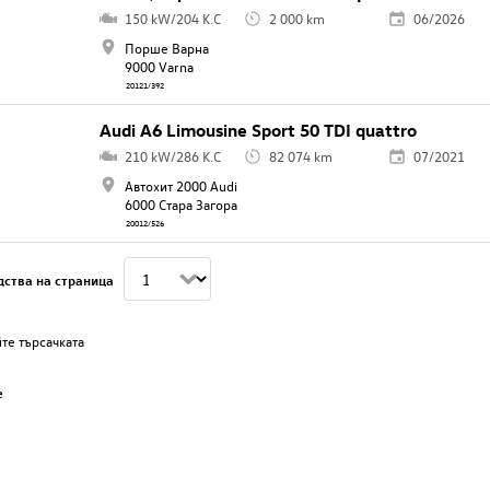
150 kW/204 K.C
2 000 km
06/2026
Порше Варна
9000 Varna
20121/392
Audi A6 Limousine Sport 50 TDI quattro
210 kW/286 K.C
82 074 km
07/2021
Автохит 2000 Audi
6000 Стара Загора
20012/526
дства на страница
те търсачката
е