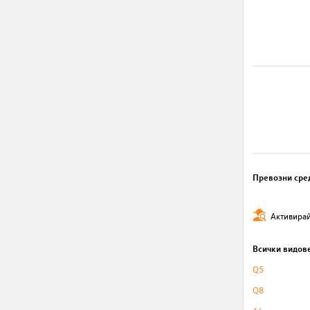
Превозни сре
Активирай
Всички видов
Q5
Q8