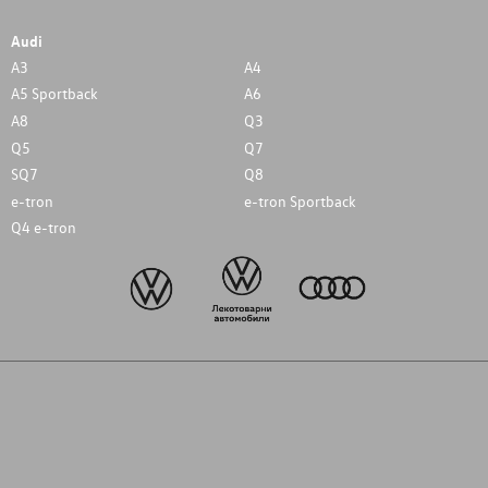
Audi
A3
A4
A5 Sportback
A6
A8
Q3
Q5
Q7
SQ7
Q8
e-tron
e-tron Sportback
Q4 e-tron