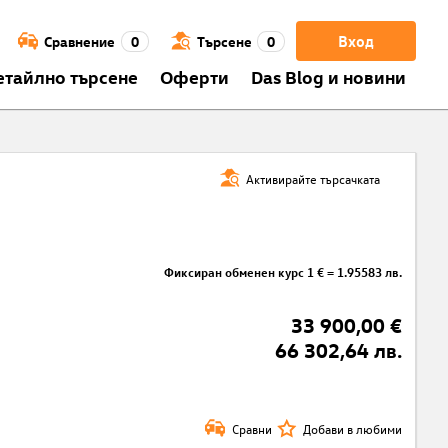
Вход
Сравнение
0
Търсене
0
етайлно търсене
Оферти
Das Blog и новини
Активирайте търсачката
Фиксиран обменен курс 1 € = 1.95583 лв.
33 900,00 €
66 302,64 лв.
Сравни
Добави в любими