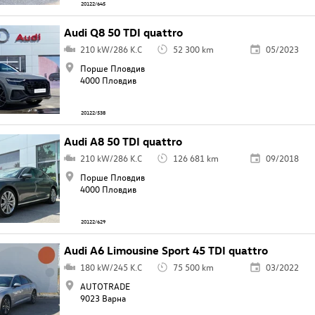
20122/645
Audi Q8 50 TDI quattro
210 kW/286 K.C
52 300 km
05/2023
Порше Пловдив
4000 Пловдив
20122/538
Audi A8 50 TDI quattro
210 kW/286 K.C
126 681 km
09/2018
Порше Пловдив
4000 Пловдив
20122/629
Audi A6 Limousine Sport 45 TDI quattro
180 kW/245 K.C
75 500 km
03/2022
AUTOTRADE
9023 Варна