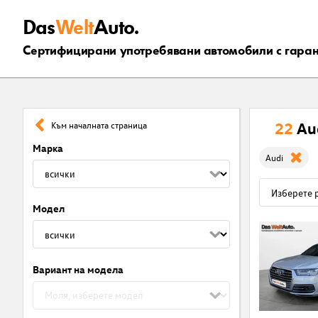
Das
Welt
Auto.
Сертифицирани употребявани автомобили с гара
22
Au
Към началната страница
Марка
Audi
Модел
Вариант на модела