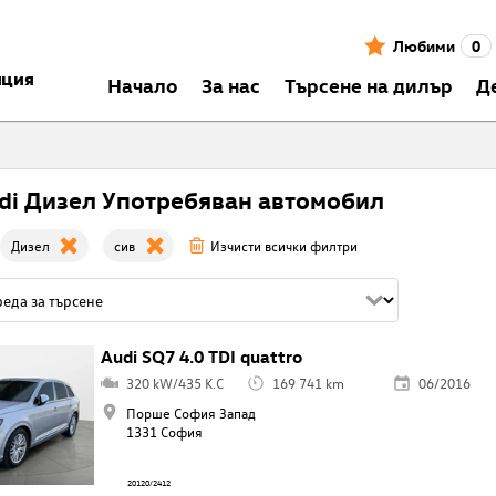
Любими
0
нция
Началo
За нас
Търсене на дилър
Д
di Дизел Употребяван автомобил
Дизел
сив
Изчисти всички филтри
Audi SQ7 4.0 TDI quattro
320 kW/435 K.C
169 741 km
06/2016
Порше София Запад
1331 София
20120/2412