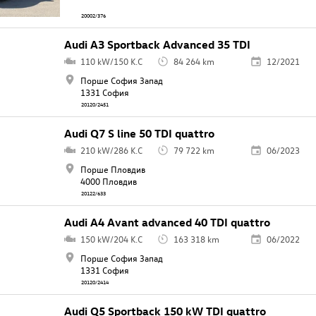
20002/376
Audi A3 Sportback Advanced 35 TDI
110 kW/150 K.C
84 264 km
12/2021
Порше София Запад
1331 София
20120/2451
Audi Q7 S line 50 TDI quattro
210 kW/286 K.C
79 722 km
06/2023
Порше Пловдив
4000 Пловдив
20122/633
Audi A4 Avant advanced 40 TDI quattro
150 kW/204 K.C
163 318 km
06/2022
Порше София Запад
1331 София
20120/2414
Audi Q5 Sportback 150 kW TDI quattro