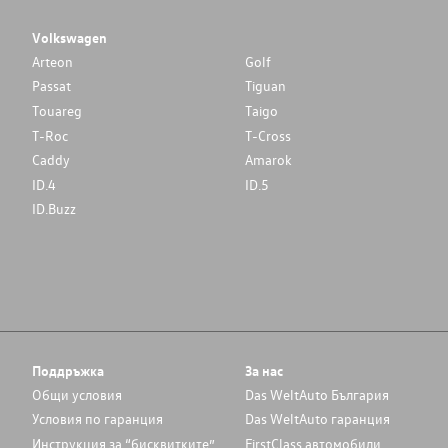
Volkswagen
Arteon
Golf
Passat
Tiguan
Touareg
Taigo
T-Roc
T-Cross
Caddy
Amarok
ID.4
ID.5
ID.Buzz
Поддръжка
За нас
Общи условия
Das WeltAuto България
Условия по гаранция
Das WeltAuto гаранция
Инструкция за “бисквитките”
FirstClass автомобили