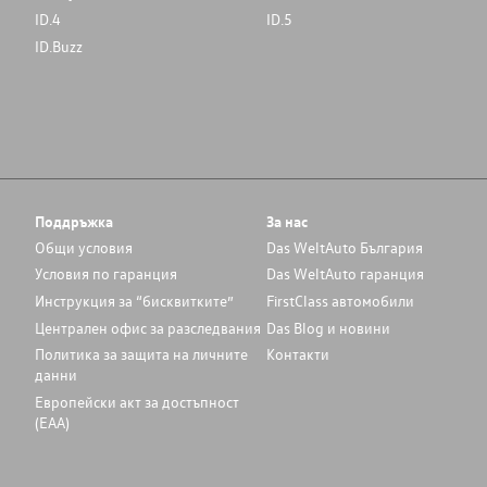
ID.4
ID.5
ID.Buzz
Поддръжка
За нас
Общи условия
Das WeltAuto България
Условия по гаранция
Das WeltAuto гаранция
Инструкция за “бисквитките”
FirstClass автомобили
Централен офис за разследвания
Das Blog и новини
Политика за защита на личните
Контакти
данни
Европейски акт за достъпност
(ЕАА)