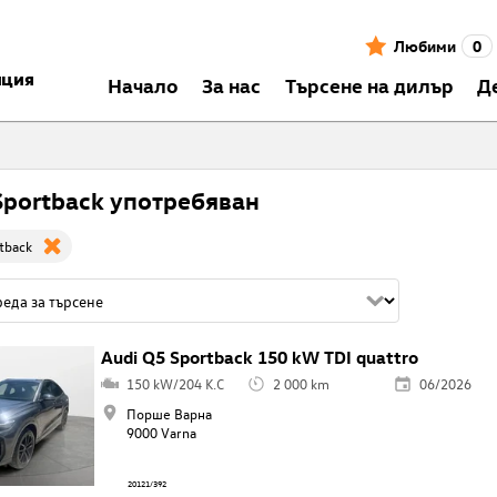
Любими
0
нция
Началo
За нас
Търсене на дилър
Д
Sportback употребяван
tback
Audi Q5 Sportback 150 kW TDI quattro
150 kW/204 K.C
2 000 km
06/2026
Порше Варна
9000 Varna
20121/392