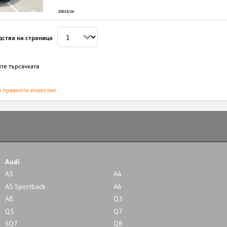
20013/26
дства на страница
те търсачката
а правното известие
Audi
A3
A4
A5 Sportback
A6
A8
Q3
Q5
Q7
SQ7
Q8