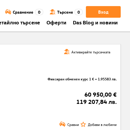
Вход
Сравнение
0
Търсене
0
етайлно търсене
Оферти
Das Blog и новини
Активирайте търсачката
Фиксиран обменен курс 1 € = 1.95583 лв.
60 950,00 €
119 207,84 лв.
Сравни
Добави в любими