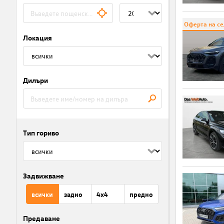
Оферта на с
Локация
Дилъри
Тип гориво
Задвижване
всички
задно
4x4
предно
Предаване