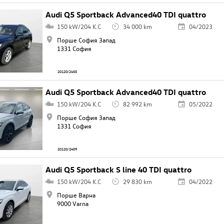
Audi Q5 Sportback Advanced40 TDI quattro
150 kW/204 K.C
34 000 km
04/2023
Порше София Запад
1331 София
20120/2455
Audi Q5 Sportback Advanced40 TDI quattro
150 kW/204 K.C
82 992 km
05/2022
Порше София Запад
1331 София
20120/2409
Audi Q5 Sportback S line 40 TDI quattro
150 kW/204 K.C
29 830 km
04/2022
Порше Варна
9000 Varna