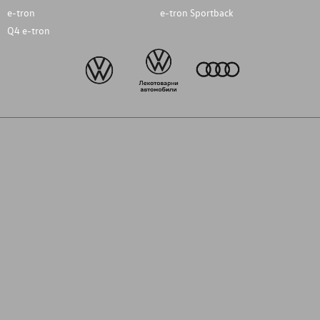
e-tron
e-tron Sportback
Q4 e-tron