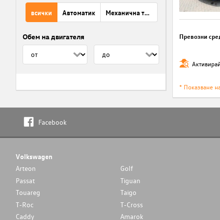
всички
Автоматик
Механична трансмисия
Обем на двигателя
Превозни сре
Активирай
* Показване н
Facebook
Volkswagen
Arteon
Golf
Passat
Tiguan
Touareg
Taigo
T-Roc
T-Cross
Caddy
Amarok