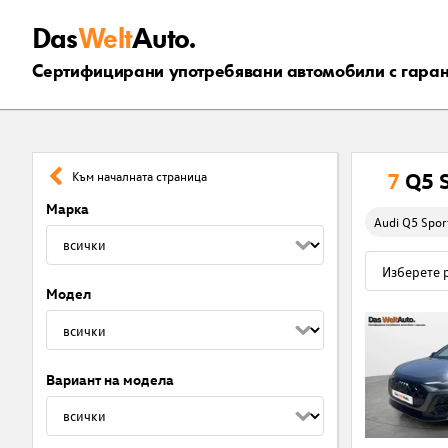
Das
Welt
Auto.
Сертифицирани употребявани автомобили с гара
7
Q5 
Към началната страница
Марка
Audi Q5 Spor
Модел
Вариант на модела