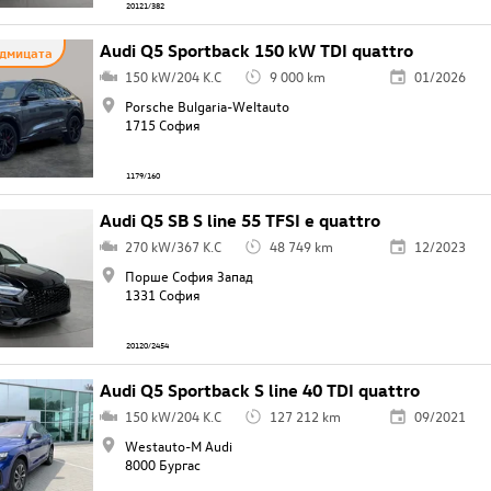
20121/382
Audi Q5 Sportback 150 kW TDI quattro
едмицата
150 kW/204 K.C
9 000 km
01/2026
Porsche Bulgaria-Weltauto
1715 София
1179/160
Audi Q5 SB S line 55 TFSI e quattro
270 kW/367 K.C
48 749 km
12/2023
Порше София Запад
1331 София
20120/2454
Audi Q5 Sportback S line 40 TDI quattro
150 kW/204 K.C
127 212 km
09/2021
Westauto-M Audi
8000 Бургас