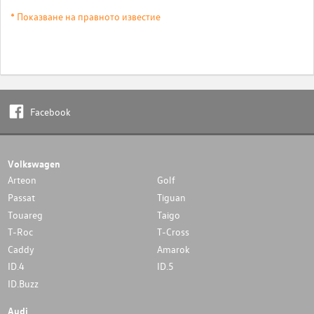
* Показване на правното известие
Facebook
Volkswagen
Arteon
Golf
Passat
Tiguan
Touareg
Taigo
T-Roc
T-Cross
Caddy
Amarok
ID.4
ID.5
ID.Buzz
Audi