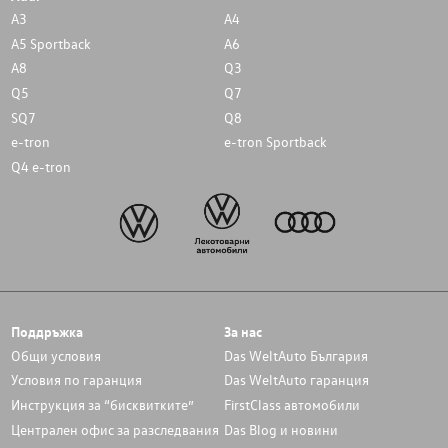
A3
A4
A5 Sportback
A6
A8
Q3
Q5
Q7
SQ7
Q8
e-tron
e-tron Sportback
Q4 e-tron
Поддръжка
За нас
Общи условия
Das WeltAuto България
Условия по гаранция
Das WeltAuto гаранция
Инструкция за “бисквитките”
FirstClass автомобили
Централен офис за разследвания
Das Blog и новини