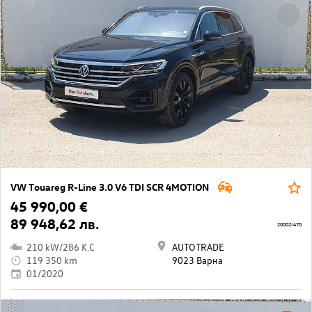
VW Touareg R-Line 3.0 V6 TDI SCR 4MOTION
45 990,00 €
89 948,62 лв.
20002/470
210 kW/286 K.C
AUTOTRADE
119 350 km
9023 Варна
01/2020