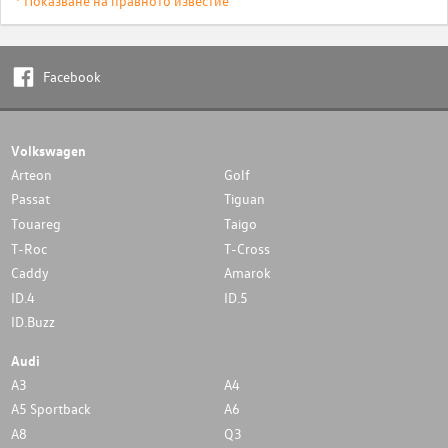
* Показване на правното известие
Facebook
Volkswagen
Arteon
Golf
Passat
Tiguan
Touareg
Taigo
T-Roc
T-Cross
Caddy
Amarok
ID.4
ID.5
ID.Buzz
Audi
A3
A4
A5 Sportback
A6
A8
Q3