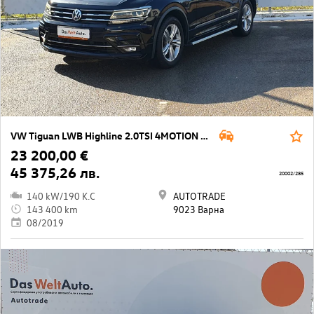
VW Tiguan LWB Highline 2.0TSI 4MOTION BMT
23 200,00 €
45 375,26 лв.
20002/285
140 kW/190 K.C
AUTOTRADE
143 400 km
9023 Варна
08/2019