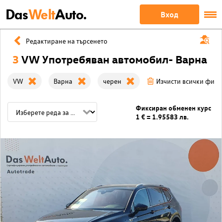
Das
Welt
Auto.
Вход
Редактиране на търсенето
3
VW Употребяван автомобил- Варна
VW
Варна
черен
Изчисти всички филт
Фиксиран обменен курс
1 € = 1.95583 лв.