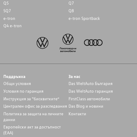
Q5
Q7
SQ7
Q8
e-tron
e-tron Sportback
Q4 e-tron
Поддръжка
За нас
Общи условия
Das WeltAuto България
Условия по гаранция
Das WeltAuto гаранция
Инструкция за “бисквитките”
FirstClass автомобили
Централен офис за разследвания
Das Blog и новини
Политика за защита на личните
Контакти
данни
Европейски акт за достъпност
(ЕАА)