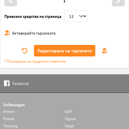
1
Превозни средства на страница
Активирайте търсачката
Редактиране на търсенето
* Показване на правното известие
Facebook
Volkswagen
Arteon
Golf
Passat
Tiguan
Touareg
Taigo