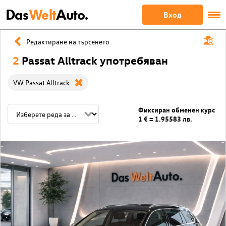
Das
Welt
Auto.
Вход
Редактиране на търсенето
2
Passat Alltrack употребяван
VW Passat Alltrack
Фиксиран обменен курс
1 € = 1.95583 лв.