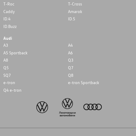
T-Roc
T-Cross
Caddy
Amarok
ID.4
ID.5
ID.Buzz
Audi
A3
A4
A5 Sportback
A6
A8
Q3
Q5
Q7
SQ7
Q8
e-tron
e-tron Sportback
Q4 e-tron