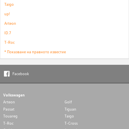
Taigo
up!
Arteon
ID.7
T-Roc
* Показване на правното известие
Facebook
Volkswagen
Arteon
Golf
Passat
Tiguan
Touareg
Taigo
T-Roc
T-Cross