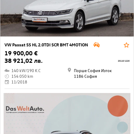
VW Passat SS HL 2.0TDI SCR BMT 4MOTION
19 900,00 €
38 921,02 лв.
20110/1225
140 kW/190 K.C
Порше София Изток
154 050 km
1186 София
11/2018