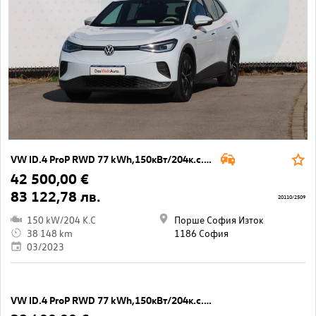
VW ID.4 ProP RWD 77 kWh,150кВт/204к.с./1-ст
42 500,00 €
83 122,78 лв.
20110/2509
150 kW/204 K.C
Порше София Изток
38 148 km
1186 София
03/2023
VW ID.4 ProP RWD 77 kWh,150кВт/204к.с./1-ст