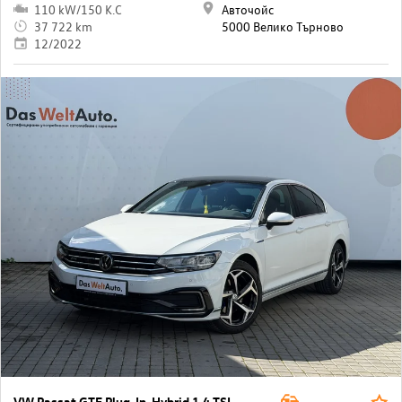
110 kW/150 K.C
Авточойс
37 722 km
5000 Велико Търново
12/2022
VW Passat GTE Plug-In-Hybrid 1.4 TSI