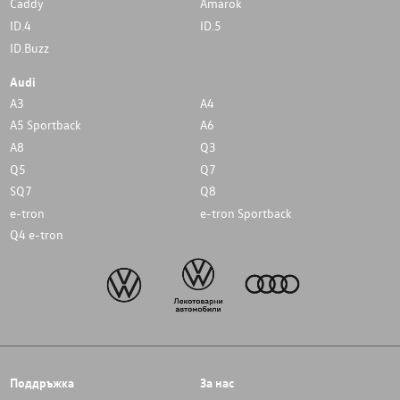
Caddy
Amarok
ID.4
ID.5
ID.Buzz
Audi
A3
A4
A5 Sportback
A6
A8
Q3
Q5
Q7
SQ7
Q8
e-tron
e-tron Sportback
Q4 e-tron
Поддръжка
За нас