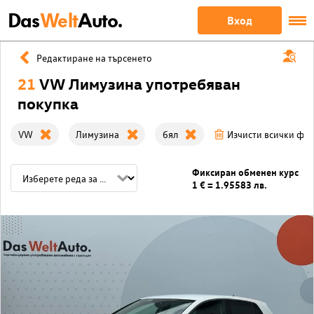
Das
Welt
Auto.
Вход
Редактиране на търсенето
21
VW Лимузина употребяван
покупка
VW
Лимузина
бял
Изчисти всички фи
Фиксиран обменен курс
1 € = 1.95583 лв.