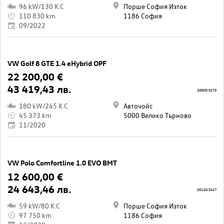
96 kW/130 K.C
Порше София Изток
110 830 km
1186 София
09/2022
VW Golf 8 GTE 1.4 eHybrid OPF
22 200,00 €
43 419,43 лв.
20005/3173
180 kW/245 K.C
Авточойс
45 373 km
5000 Велико Търново
11/2020
VW Polo Comfortline 1.0 EVO BMT
12 600,00 €
24 643,46 лв.
20110/2417
59 kW/80 K.C
Порше София Изток
97 750 km
1186 София