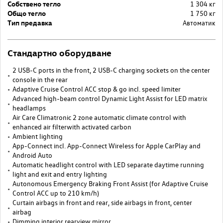
Собствено тегло
1 304 кг
Общо тегло
1 750 кг
Тип предавка
Автоматик
Стандартно оборудване
2 USB-C ports in the front, 2 USB-C charging sockets on the center
console in the rear
Adaptive Cruise Control ACC stop & go incl. speed limiter
Advanced high-beam control Dynamic Light Assist for LED matrix
headlamps
Air Care Climatronic 2 zone automatic climate control with
enhanced air filterwith activated carbon
Ambient lighting
App-Connect incl. App-Connect Wireless for Apple CarPlay and
Android Auto
Automatic headlight control with LED separate daytime running
light and exit and entry lighting
Autonomous Emergency Braking Front Assist (for Adaptive Cruise
Control ACC up to 210 km/h)
Curtain airbags in front and rear, side airbags in front, center
airbag
Dimming interior rearview mirror