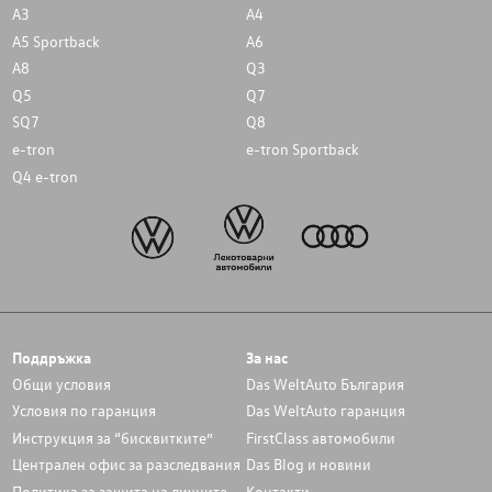
A3
A4
A5 Sportback
A6
A8
Q3
Q5
Q7
SQ7
Q8
e-tron
e-tron Sportback
Q4 e-tron
Поддръжка
За нас
Общи условия
Das WeltAuto България
Условия по гаранция
Das WeltAuto гаранция
Инструкция за “бисквитките”
FirstClass автомобили
Централен офис за разследвания
Das Blog и новини
Политика за защита на личните
Контакти