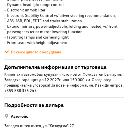
Dynamic headlight range control
Electronic immobilizer
Electronic Stability Control w/ driver steering recommendation,
ABS, ASR, EDL, EDTC and trailer stabilization
Exterior mirrors, power-adjustable, folding and heated, w/ front
passenger exterior mirror lowering function
Front fog lamps and cornering light
Front seats with height adjustment
Покажи цялото оборудване
Допълнителна информация от търговеца
Клиентски автомобил купуван чисто нов от Фолксваген България.
Заводска гаранция до 12.2027г. или 150 000 км. Оглед след
предварителна уговорка! За повече информация: Иван Димитров:
+359 888 375 247;
Подробности за дилъра
Авточойс
Западен пътен възел, ул. "Козлуджа" 27