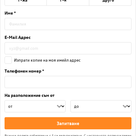
Име *
E-Mail Адрес
Изпрати копие на моя имейл адрес
Телефонен номер *
На разположение съм от
Запитване
Всички полета отбелязани с * са задължителни. С настоящото потвърждавам