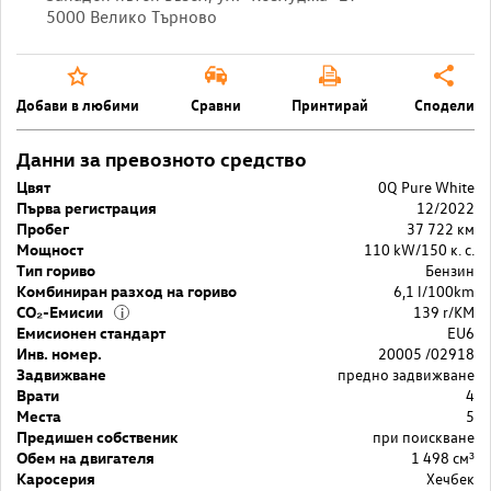
5000 Велико Търново
Добави в любими
Сравни
Принтирай
Сподели
Данни за превозното средство
Цвят
0Q Pure White
Първа регистрация
12/2022
Пробег
37 722 км
Мощност
110 kW/150 к. с.
Тип гориво
Бензин
Комбиниран разход на гориво
6,1 l/100km
CO₂-Емисии
139 r/KM
i
Емисионен стандарт
EU6
Инв. номер.
20005 /02918
Задвижване
предно задвижване
Врати
4
Места
5
Предишен собственик
при поискване
Обем на двигателя
1 498 cм³
Каросерия
Хечбек