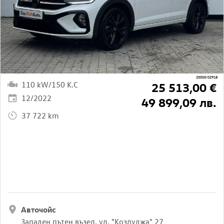
20005/02918
110 kW/150 K.C
25 513,00 €
12/2022
49 899,09 лв.
37 722 km
Авточойс
Западен пътен възел, ул. "Козлуджа" 27