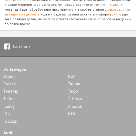
и давам изричното си съгласие, че предоставените от мен лични данни
могат да бъдат обработвани автоматично и в съответстивие с
декларацията
за защита на данните
и да ми бъде изпратена исканата информация. Също
така потвърждавам, че мога да оттегля съгласието си за обработка на данни
по всяко време.
Facebook
Volkswagen
Arteon
Golf
Passat
Tiguan
Touareg
Taigo
T-Roc
T-Cross
Caddy
Amarok
ID.4
ID.5
ID.Buzz
Audi