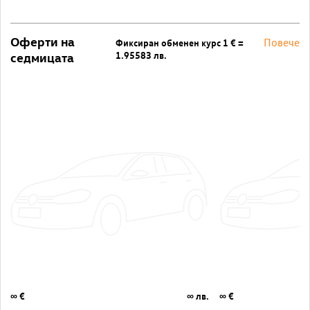
Оферти на
Повече
Фиксиран обменен курс 1 € =
1.95583 лв.
седмицата
∞ €
∞ лв.
∞ €