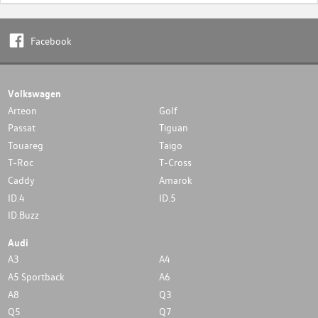
Facebook
Volkswagen
Arteon
Golf
Passat
Tiguan
Touareg
Taigo
T-Roc
T-Cross
Caddy
Amarok
ID.4
ID.5
ID.Buzz
Audi
A3
A4
A5 Sportback
A6
A8
Q3
Q5
Q7