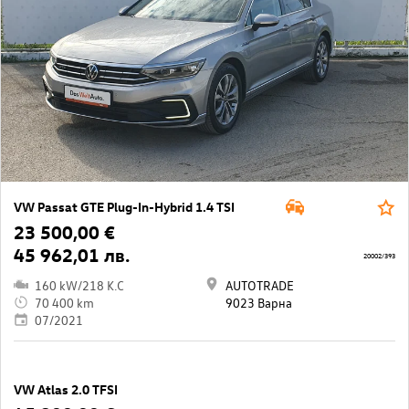
VW Passat GTE Plug-In-Hybrid 1.4 TSI
23 500,00 €
45 962,01 лв.
20002/393
160 kW/218 K.C
AUTOTRADE
70 400 km
9023 Варна
07/2021
VW Atlas 2.0 TFSI