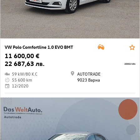
VW Polo Comfortline 1.0 EVO BMT
11 600,00 €
22 687,63 лв.
20002/454
59 kW/80 K.C
AUTOTRADE
55 600 km
9023 Варна
12/2020