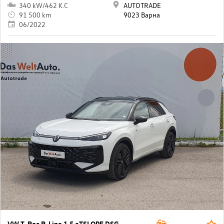
340 kW/462 K.C
AUTOTRADE
91 500 km
9023 Варна
06/2022
VW T-Roc R-Line 1.5 eTSI OPF DSG