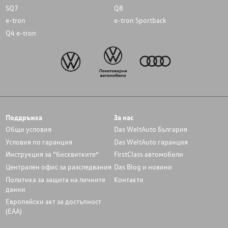
SQ7
Q8
e-tron
e-tron Sportback
Q4 e-tron
Поддръжка
За нас
Общи условия
Das WeltAuto България
Условия по гаранция
Das WeltAuto гаранция
Инструкция за “бисквитките”
FirstClass автомобили
Централен офис за разследвания
Das Blog и новини
Политика за защита на личните
Контакти
данни
Европейски акт за достъпност
(ЕАА)