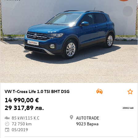
VW T-Cross Life 1.0 TSI BMT DSG
14 990,00 €
29 317,89 лв.
20002/468
85 kW/115 K.C
AUTOTRADE
72 750 km
9023 Варна
05/2019