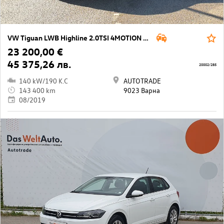
VW Tiguan LWB Highline 2.0TSI 4MOTION BMT
23 200,00 €
45 375,26 лв.
20002/285
140 kW/190 K.C
AUTOTRADE
143 400 km
9023 Варна
08/2019