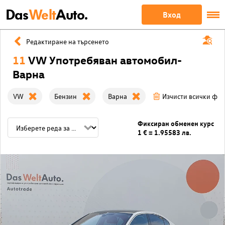
Das
Welt
Auto.
Вход
Редактиране на търсенето
11
VW Употребяван автомобил-
Варна
VW
Бензин
Варна
Изчисти всички фи
Фиксиран обменен курс
1 € = 1.95583 лв.