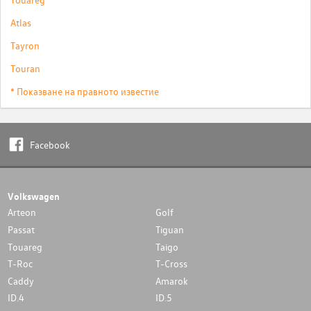
Atlas
Tayron
Touran
* Показване на правното известие
Facebook
Volkswagen
Arteon
Golf
Passat
Tiguan
Touareg
Taigo
T-Roc
T-Cross
Caddy
Amarok
ID.4
ID.5