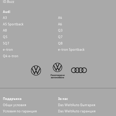
ID.Buzz
Audi
A3
A4
A5 Sportback
A6
A8
Q3
Q5
Q7
SQ7
Q8
e-tron
e-tron Sportback
Q4 e-tron
Поддръжка
За нас
Общи условия
Das WeltAuto България
Условия по гаранция
Das WeltAuto гаранция