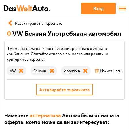
Das
Welt
Auto.
Вход
Редактиране на търсенето
0
VW Бензин Употребяван автомобил
В момента няма налични превозни средства в желаната
комбинация. Опитайте отново с по-малко или различни
критерии за търсене:
VW
Бензин
оранжев
Изчисти всички
Активирайте търсачката
Намерете
алтернатива
Автомобили от нашата
оферта, които може да ви заинтересуват: