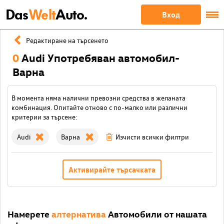
Das
Welt
Auto.
Вход
Редактиране на търсенето
0
Audi Употребяван автомобил-
Варна
В момента няма налични превозни средства в желаната
комбинация. Опитайте отново с по-малко или различни
критерии за търсене:
Audi
Варна
Изчисти всички филтри
Активирайте търсачката
Намерете
алтернатива
Автомобили от нашата