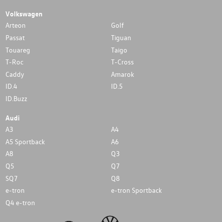
Volkswagen
Arteon
Golf
Passat
Tiguan
Touareg
Taigo
T-Roc
T-Cross
Caddy
Amarok
ID.4
ID.5
ID.Buzz
Audi
A3
A4
A5 Sportback
A6
A8
Q3
Q5
Q7
SQ7
Q8
e-tron
e-tron Sportback
Q4 e-tron