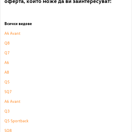
оферта, които може да ви заинтересуват:
Всички видове
A4 Avant
Q8
Q7
A6
A8
Q5
SQ7
A6 Avant
Q3
Q5 Sportback
SQ8