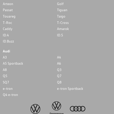
Arteon
Golf
Passat
Tiguan
Touareg
Taigo
T-Roc
T-Cross
Caddy
Amarok
ID.4
ID.5
ID.Buzz
Audi
A3
A4
A5 Sportback
A6
A8
Q3
Q5
Q7
SQ7
Q8
e-tron
e-tron Sportback
Q4 e-tron