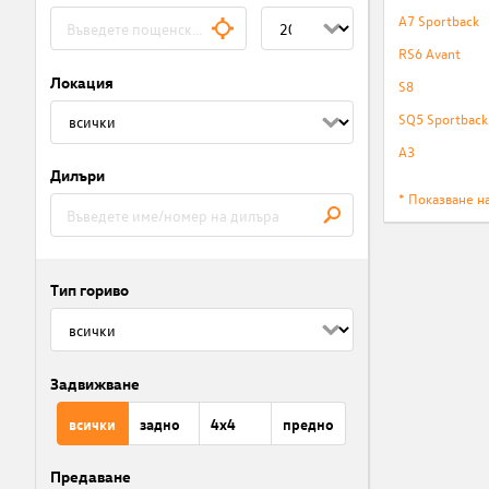
A7 Sportback
RS6 Avant
Локация
S8
SQ5 Sportback
A3
Дилъри
* Показване н
Тип гориво
Задвижване
всички
задно
4x4
предно
Предаване