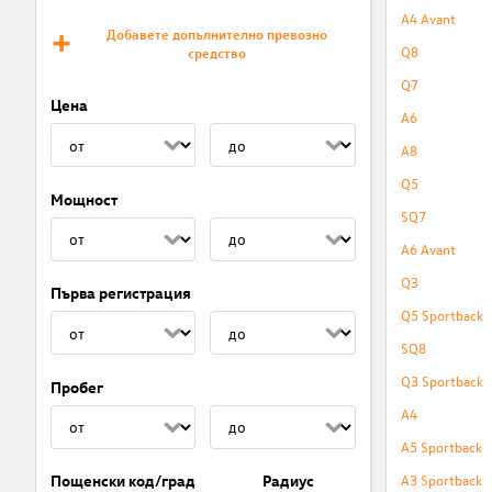
A4 Avant
Добавете допълнително превозно
Q8
средство
Q7
Цена
A6
A8
Q5
Мощност
SQ7
A6 Avant
Q3
Първа регистрация
Q5 Sportback
SQ8
Q3 Sportback
Пробег
A4
A5 Sportback
A3 Sportback
Пощенски код/град
Радиус