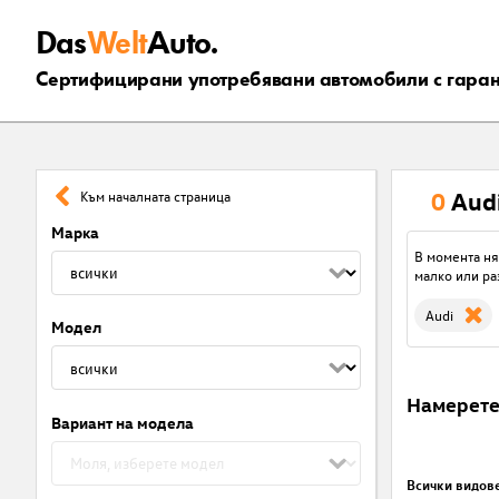
Das
Welt
Auto.
Сертифицирани употребявани автомобили с гара
0
Aud
Към началната страница
Марка
В момента ня
малко или ра
Audi
Модел
Намерет
Вариант на модела
Всички видов