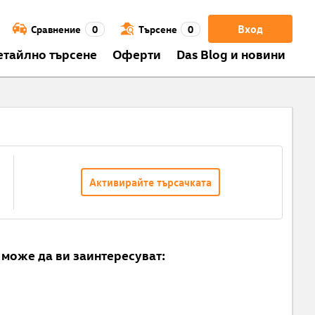
Вход
Сравнение
0
Търсене
0
етайлно търсене
Оферти
Das Blog и новини
Активирайте търсачката
може да ви заинтересуват: