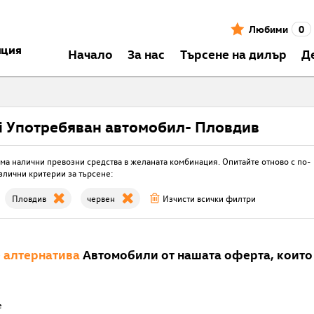
Любими
0
нция
Началo
За нас
Търсене на дилър
Д
i Употребяван автомобил- Пловдив
ма налични превозни средства в желаната комбинация. Опитайте отново с по-
злични критерии за търсене:
Пловдив
червен
Изчисти всички филтри
е
алтернатива
Автомобили от нашата оферта, които 
е