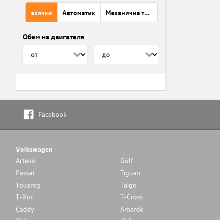
всички
Автоматик
Механична трансмисия
Обем на двигателя
Facebook
Volkswagen
Arteon
Golf
Passat
Tiguan
Touareg
Taigo
T-Roc
T-Cross
Caddy
Amarok