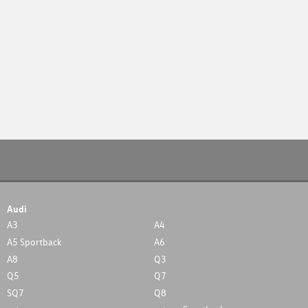
Audi
A3
A4
A5 Sportback
A6
A8
Q3
Q5
Q7
SQ7
Q8