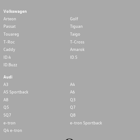
Volkswagen
Arteon
Golf
Passat
Tiguan
Touareg
Taigo
T-Roc
T-Cross
Caddy
Amarok
ID.4
ID.5
ID.Buzz
Audi
A3
A4
A5 Sportback
A6
A8
Q3
Q5
Q7
SQ7
Q8
e-tron
e-tron Sportback
Q4 e-tron