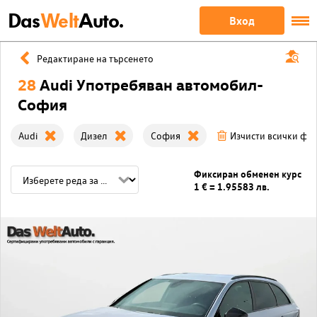
Das
Welt
Auto.
Вход
Редактиране на търсенето
28
Audi Употребяван автомобил-
София
Audi
Дизел
София
Изчисти всички фи
Фиксиран обменен курс
1 € = 1.95583 лв.