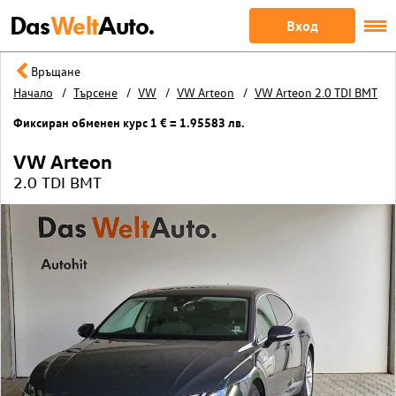
Das
Welt
Auto.
Вход
Връщане
Начало
Търсене
VW
VW Arteon
VW Arteon 2.0 TDI BMT
Фиксиран обменен курс 1 € = 1.95583 лв.
VW Arteon
2.0 TDI BMT