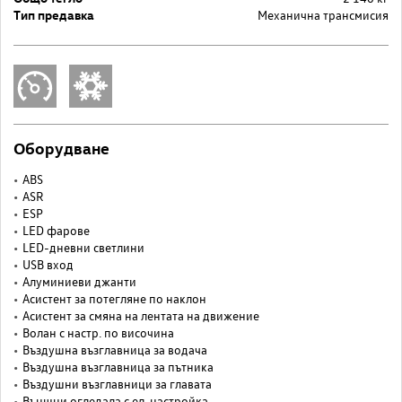
Тип предавка
Механична трансмисия
Оборудване
ABS
ASR
ESP
LED фарове
LED-дневни светлини
USB вход
Алуминиеви джанти
Асистент за потегляне по наклон
Асистент за смяна на лентата на движение
Волан с настр. по височина
Въздушна възглавница за водача
Въздушна възглавница за пътника
Въздушни възглавници за главата
Външни огледала с ел. настройка