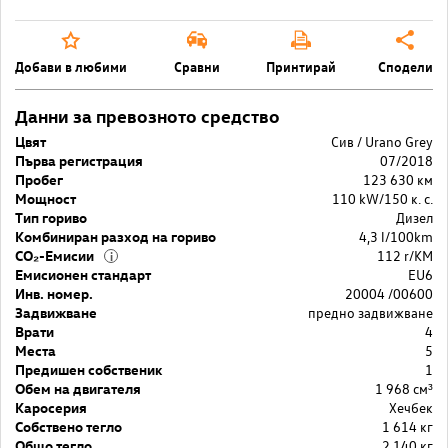
Добави в любими
Сравни
Принтирай
Сподели
Данни за превозното средство
Цвят
Сив / Urano Grey
Първа регистрация
07/2018
Пробег
123 630 км
Мощност
110 kW/150 к. с.
Тип гориво
Дизел
Комбиниран разход на гориво
4,3 l/100km
CO₂-Емисии
112 r/KM
i
Емисионен стандарт
EU6
Инв. номер.
20004 /00600
Задвижване
предно задвижване
Врати
4
Места
5
Предишен собственик
1
Обем на двигателя
1 968 cм³
Каросерия
Хечбек
Собствено тегло
1 614 кг
Общо тегло
2 140 кг