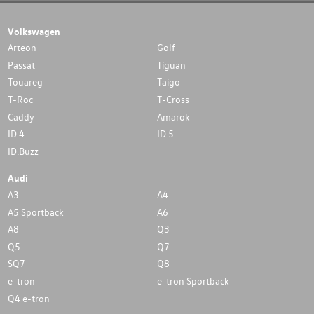
Volkswagen
Arteon
Golf
Passat
Tiguan
Touareg
Taigo
T-Roc
T-Cross
Caddy
Amarok
ID.4
ID.5
ID.Buzz
Audi
A3
A4
A5 Sportback
A6
A8
Q3
Q5
Q7
SQ7
Q8
e-tron
e-tron Sportback
Q4 e-tron