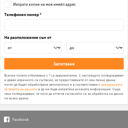
Изпрати копие на моя имейл адрес
Телефонен номер *
На разположение съм от
Запитване
Всички полета отбелязани с * са задължителни. С настоящото потвърждавам
и давам изричното си съгласие, че предоставените от мен лични данни
могат да бъдат обработвани автоматично и в съответстивие с
декларацията
за защита на данните
и да ми бъде изпратена исканата информация. Също
така потвърждавам, че мога да оттегля съгласието си за обработка на данни
по всяко време.
Facebook