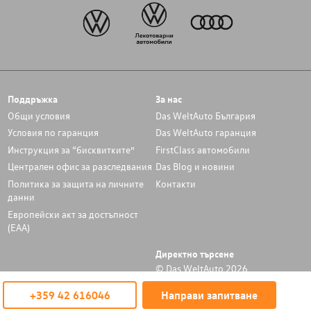
Поддръжка
За нас
Общи условия
Das WeltAuto България
Условия по гаранция
Das WeltAuto гаранция
Инструкция за “бисквитките”
FirstClass автомобили
Централен офис за разследвания
Das Blog и новини
Политика за защита на личните
Контакти
данни
Европейски акт за достъпност
(ЕАА)
Директно търсене
© Das WeltAuto 2026
+359 42 616046
Направи запитване