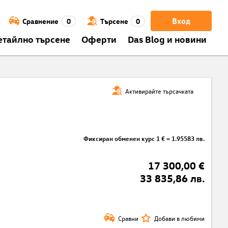
Вход
Сравнение
0
Търсене
0
етайлно търсене
Оферти
Das Blog и новини
Активирайте търсачката
Фиксиран обменен курс 1 € = 1.95583 лв.
17 300,00 €
33 835,86 лв.
Сравни
Добави в любими