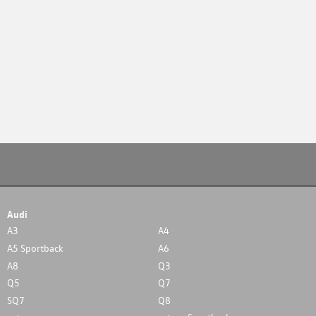
Audi
A3
A4
A5 Sportback
A6
A8
Q3
Q5
Q7
SQ7
Q8