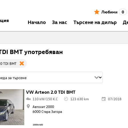
Любими
0
нция
Началo
За нас
Търсене на дилър
Д
 TDI BMT употребяван
.0 TDI BMT
VW Arteon 2.0 TDI BMT
110 kW/150 K.C
123 630 km
07/2018
Автохит 2000
6000 Стара Загора
20004/600