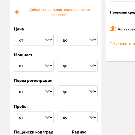
Добавете допълнително превозно
Превозни сре
средство
Цена
Активирай
* Показване н
Мощност
Първа регистрация
Пробег
Пощенски код/град
Радиус