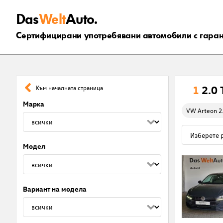
Das
Welt
Auto.
Сертифицирани употребявани автомобили с гара
1
2.0
Към началната страница
Марка
VW Arteon 2
Модел
Вариант на модела