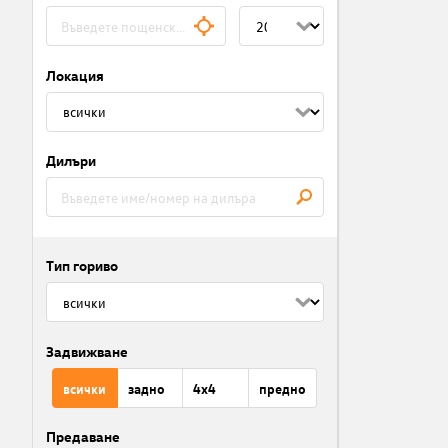
Локация
Дилъри
Тип гориво
Задвижване
всички
задно
4x4
предно
Предаване