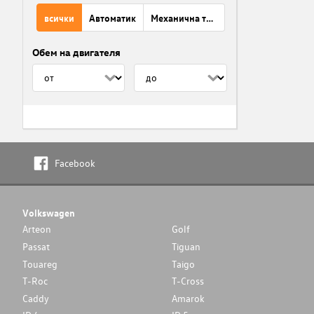
всички
Автоматик
Механична трансмисия
Обем на двигателя
Facebook
Volkswagen
Arteon
Golf
Passat
Tiguan
Touareg
Taigo
T-Roc
T-Cross
Caddy
Amarok