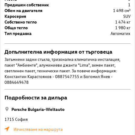
Предишен собственик
1
Обем на двигателя
1 498 cм³
Каросерия
SUV
Собствено тегло
1 474 кг
Общо тегло
1 980 кг
Тип предавка
Автоматик
Допълнителна информация от търговеца
Затъмнени задни стъкла, тризонална климатична инсталация,
пакет "Амбиенте", алуминиеви джанти "Lima", зимен пакет,
светлинен пакет, технически пакет. За повече информация:
Константин Карастоянов - 0887547755 и Богомил Янев -
0884649478
Подробности за дилъра
Porsche Bulgaria-Weltauto
1715 София
Изчисляване на маршрута