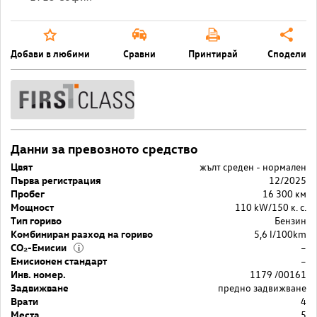
Добави в любими
Сравни
Принтирай
Сподели
Данни за превозното средство
Цвят
жълт среден - нормален
Първа регистрация
12/2025
Пробег
16 300 км
Мощност
110 kW/150 к. с.
Тип гориво
Бензин
Комбиниран разход на гориво
5,6 l/100km
CO₂-Емисии
–
i
Емисионен стандарт
–
Инв. номер.
1179 /00161
Задвижване
предно задвижване
Врати
4
Места
5