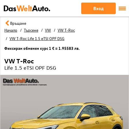
Das
Welt
Auto.
Вход
Връщане
Начало
Търсене
VW
VW T-Roc
VW T-Roc Life 1.5 eTSI OPF DSG
Фиксиран обменен курс 1 € = 1.95583 лв.
VW T-Roc
Life 1.5 eTSI OPF DSG