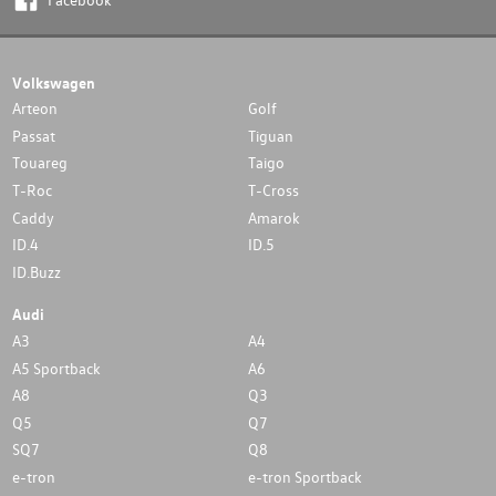
Volkswagen
Arteon
Golf
Passat
Tiguan
Touareg
Taigo
T-Roc
T-Cross
Caddy
Amarok
ID.4
ID.5
ID.Buzz
Audi
A3
A4
A5 Sportback
A6
A8
Q3
Q5
Q7
SQ7
Q8
e-tron
e-tron Sportback