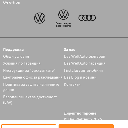
Q4 e-tron
Поддръжка
За нас
Общи условия
Das WeltAuto България
Условия по гаранция
Das WeltAuto гаранция
Инструкция за “бисквитките”
FirstClass автомобили
Централен офис за разследвания
Das Blog и новини
Политика за защита на личните
Контакти
данни
Европейски акт за достъпност
(ЕАА)
Директно търсене
© Das WeltAuto 2026