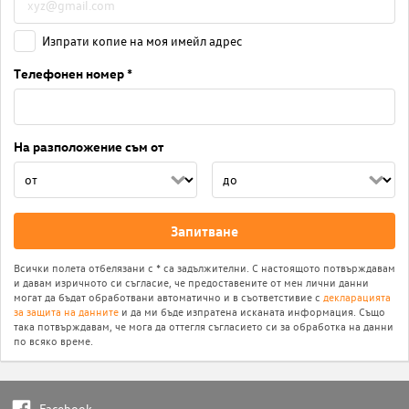
Изпрати копие на моя имейл адрес
Телефонен номер *
На разположение съм от
Запитване
Всички полета отбелязани с * са задължителни. С настоящото потвърждавам
и давам изричното си съгласие, че предоставените от мен лични данни
могат да бъдат обработвани автоматично и в съответстивие с
декларацията
за защита на данните
и да ми бъде изпратена исканата информация. Също
така потвърждавам, че мога да оттегля съгласието си за обработка на данни
по всяко време.
Facebook