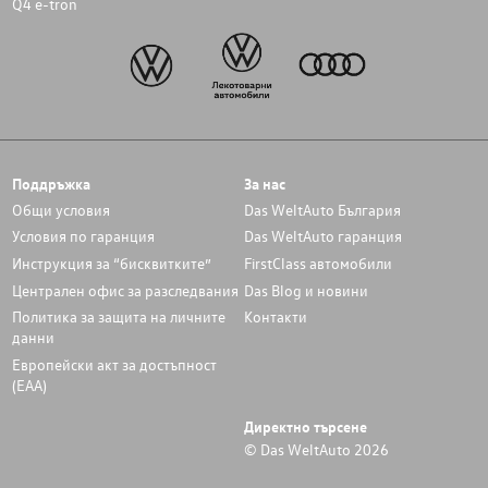
Q4 e-tron
Поддръжка
За нас
Общи условия
Das WeltAuto България
Условия по гаранция
Das WeltAuto гаранция
Инструкция за “бисквитките”
FirstClass автомобили
Централен офис за разследвания
Das Blog и новини
Политика за защита на личните
Контакти
данни
Европейски акт за достъпност
(ЕАА)
Директно търсене
© Das WeltAuto 2026