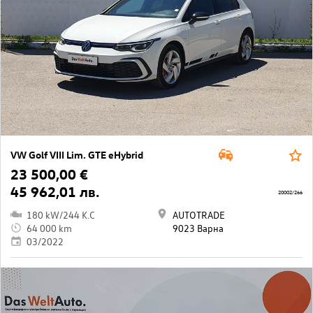
VW Golf VIII Lim. GTE eHybrid
23 500,00 €
45 962,01 лв.
20002/266
180 kW/244 K.C
AUTOTRADE
64 000 km
9023 Варна
03/2022