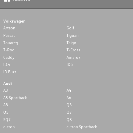
Volkswagen
Arteon
Golf
Passat
Tiguan
Touareg
Taigo
T-Roc
T-Cross
Caddy
Amarok
ID.4
ID.5
ID.Buzz
Audi
A3
A4
A5 Sportback
A6
A8
Q3
Q5
Q7
SQ7
Q8
e-tron
e-tron Sportback