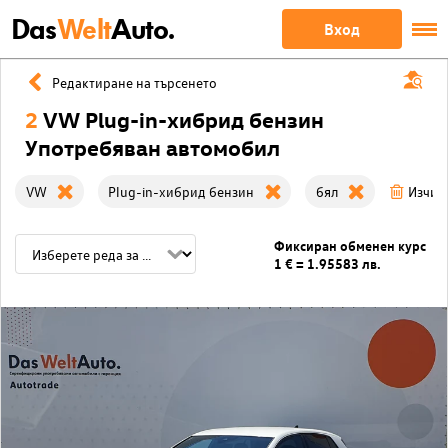
Das
Welt
Auto.
Вход
Редактиране на търсенето
2
VW Plug-in-хибрид бензин
Употребяван автомобил
VW
Plug-in-хибрид бензин
бял
Изчис
Фиксиран обменен курс
1 € = 1.95583 лв.