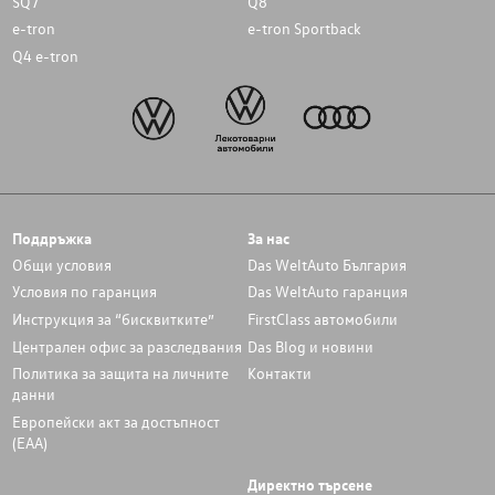
SQ7
Q8
e-tron
e-tron Sportback
Q4 e-tron
Поддръжка
За нас
Общи условия
Das WeltAuto България
Условия по гаранция
Das WeltAuto гаранция
Инструкция за “бисквитките”
FirstClass автомобили
Централен офис за разследвания
Das Blog и новини
Политика за защита на личните
Контакти
данни
Европейски акт за достъпност
(ЕАА)
Директно търсене