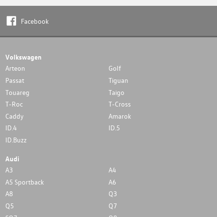
Facebook
Volkswagen
Arteon
Golf
Passat
Tiguan
Touareg
Taigo
T-Roc
T-Cross
Caddy
Amarok
ID.4
ID.5
ID.Buzz
Audi
A3
A4
A5 Sportback
A6
A8
Q3
Q5
Q7