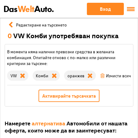
Das
Welt
Auto.
Вход
Редактиране на търсенето
0
VW Комби употребяван покупка
В момента няма налични превозни средства в желаната
комбинация. Опитайте отново с по-малко или различни
критерии за търсене:
VW
Комби
оранжев
Изчисти всички
Активирайте търсачката
Намерете
алтернатива
Автомобили от нашата
оферта, които може да ви заинтересуват: