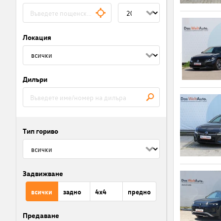
Локация
Дилъри
Тип гориво
Задвижване
всички
задно
4x4
предно
Предаване