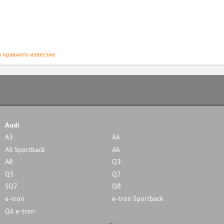
а правното известие
Audi
A3
A4
A5 Sportback
A6
A8
Q3
Q5
Q7
SQ7
Q8
e-tron
e-tron Sportback
Q4 e-tron