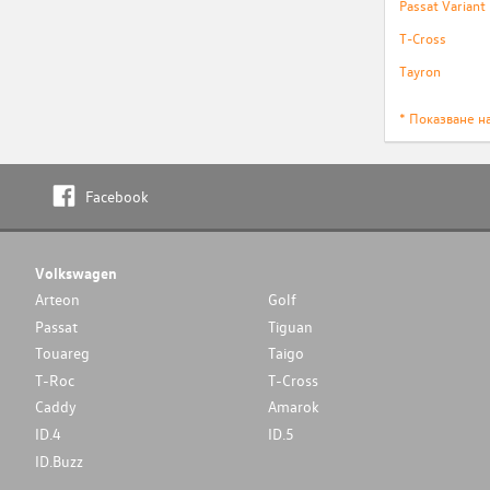
Passat Variant
T-Cross
Tayron
* Показване н
Facebook
Volkswagen
Arteon
Golf
Passat
Tiguan
Touareg
Taigo
T-Roc
T-Cross
Caddy
Amarok
ID.4
ID.5
ID.Buzz