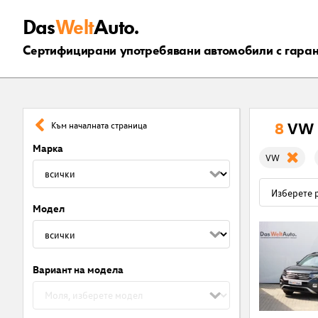
Das
Welt
Auto.
Сертифицирани употребявани автомобили с гара
8
VW 
Към началната страница
Марка
VW
Модел
Вариант на модела