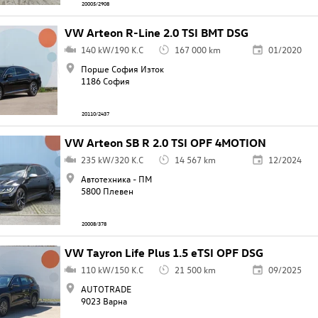
20005/2908
VW Arteon R-Line 2.0 TSI BMT DSG
140 kW/190 K.C
167 000 km
01/2020
Порше София Изток
1186 София
20110/2437
VW Arteon SB R 2.0 TSI OPF 4MOTION
235 kW/320 K.C
14 567 km
12/2024
Автотехника - ПМ
5800 Плевен
20008/378
VW Tayron Life Plus 1.5 eTSI OPF DSG
110 kW/150 K.C
21 500 km
09/2025
AUTOTRADE
9023 Варна