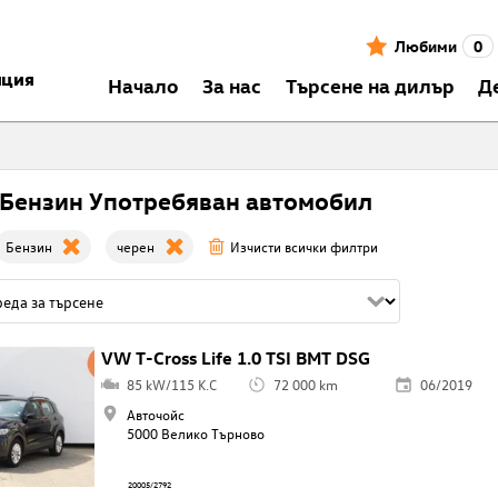
Любими
0
нция
Началo
За нас
Търсене на дилър
Д
Бензин Употребяван автомобил
Бензин
черен
Изчисти всички филтри
VW T-Cross Life 1.0 TSI BMT DSG
85 kW/115 K.C
72 000 km
06/2019
Авточойс
5000 Велико Търново
20005/2792