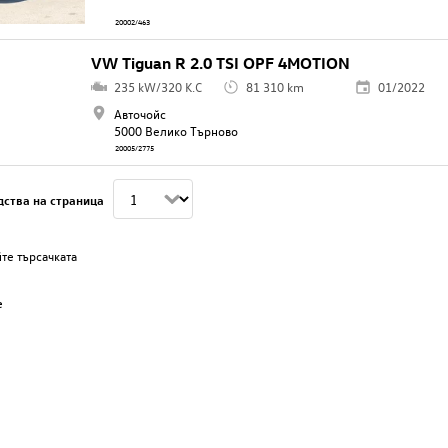
20002/463
VW Tiguan R 2.0 TSI OPF 4MOTION
235 kW/320 K.C
81 310 km
01/2022
Авточойс
5000 Велико Търново
20005/2775
дства на страница
те търсачката
е