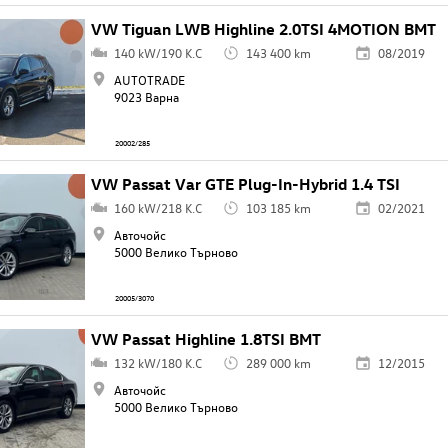
VW Tiguan LWB Highline 2.0TSI 4MOTION BMT
140 kW/190 K.C
143 400 km
08/2019
AUTOTRADE
9023 Варна
20002/285
VW Passat Var GTE Plug-In-Hybrid 1.4 TSI
160 kW/218 K.C
103 185 km
02/2021
Авточойс
5000 Велико Търново
20005/3070
VW Passat Highline 1.8TSI BMT
132 kW/180 K.C
289 000 km
12/2015
Авточойс
5000 Велико Търново