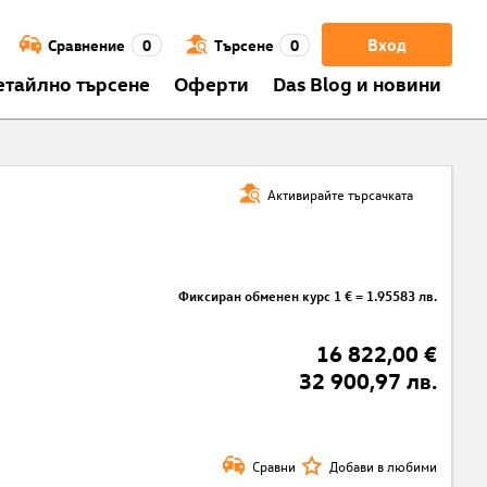
Вход
Сравнение
0
Търсене
0
етайлно търсене
Оферти
Das Blog и новини
Активирайте търсачката
Фиксиран обменен курс 1 € = 1.95583 лв.
16 822,00 €
32 900,97 лв.
Сравни
Добави в любими