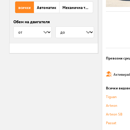
всички
Автоматик
Механична трансмисия
Обем на двигателя
Превозни сре
Активирай
Всички видов
Tiguan
Arteon
Arteon SB
Passat