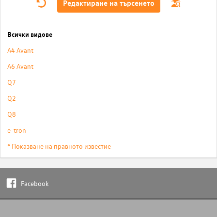
Редактиране на търсенето
Всички видове
A4 Avant
A6 Avant
Q7
Q2
Q8
e-tron
* Показване на правното известие
Facebook