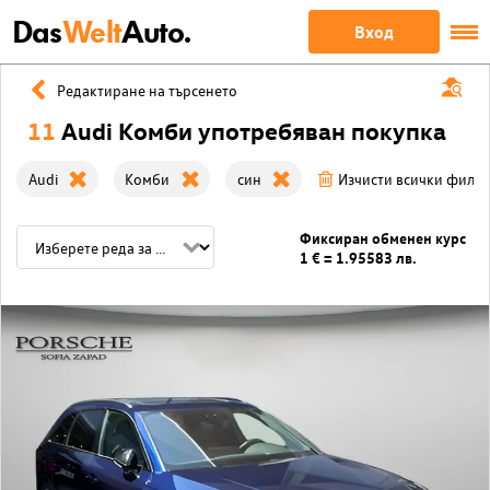
Das
Welt
Auto.
Вход
Редактиране на търсенето
11
Audi Комби употребяван покупка
Audi
Комби
син
Изчисти всички филт
Фиксиран обменен курс
1 € = 1.95583 лв.