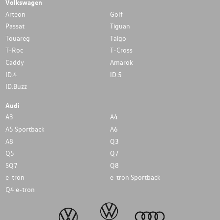
Volkswagen
Arteon
Golf
Passat
Tiguan
Touareg
Taigo
T-Roc
T-Cross
Caddy
Amarok
ID.4
ID.5
ID.Buzz
Audi
A3
A4
A5 Sportback
A6
A8
Q3
Q5
Q7
SQ7
Q8
e-tron
e-tron Sportback
Q4 e-tron