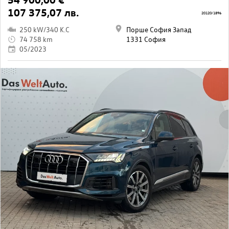
107 375,07 лв.
20120/1896
250 kW/340 K.C
Порше София Запад
74 758 km
1331 София
05/2023