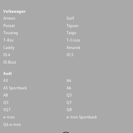
Volkswagen
Arteon
Golf
Passat
Tiguan
Touareg
Taigo
T-Roc
T-Cross
Caddy
Amarok
ID.4
ID.5
ID.Buzz
Audi
A3
A4
A5 Sportback
A6
A8
Q3
Q5
Q7
SQ7
Q8
e-tron
e-tron Sportback
Q4 e-tron