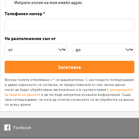
Изпрати копие на моя имейл адрес
Телефонен номер *
На разположение съм от
Запитване
Всички полета отбелязани с * са задължителни. С настоящото потвърждавам
и давам изричното си съгласие, че предоставените от мен лични данни
могат да бъдат обработвани автоматично и в съответстивие с
декларацията
за защита на данните
и да ми бъде изпратена исканата информация. Също
така потвърждавам, че мога да оттегля съгласието си за обработка на данни
по всяко време.
Facebook