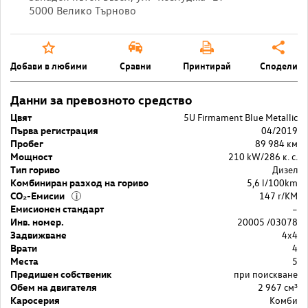
5000 Велико Търново
Добави в любими
Сравни
Принтирай
Сподели
Данни за превозното средство
Цвят
5U Firmament Blue Metallic
Първа регистрация
04/2019
Пробег
89 984 км
Мощност
210 kW/286 к. с.
Тип гориво
Дизел
Комбиниран разход на гориво
5,6 l/100km
CO₂-Емисии
147 r/KM
i
Емисионен стандарт
–
Инв. номер.
20005 /03078
Задвижване
4x4
Врати
4
Места
5
Предишен собственик
при поискване
Обем на двигателя
2 967 cм³
Каросерия
Комби