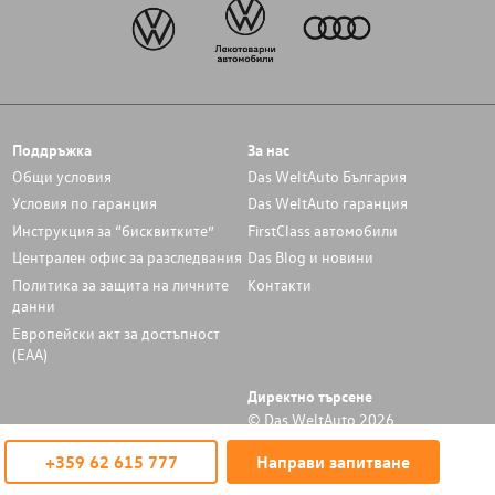
Поддръжка
За нас
Общи условия
Das WeltAuto България
Условия по гаранция
Das WeltAuto гаранция
Инструкция за “бисквитките”
FirstClass автомобили
Централен офис за разследвания
Das Blog и новини
Политика за защита на личните
Контакти
данни
Европейски акт за достъпност
(ЕАА)
Директно търсене
© Das WeltAuto 2026
+359 62 615 777
Направи запитване