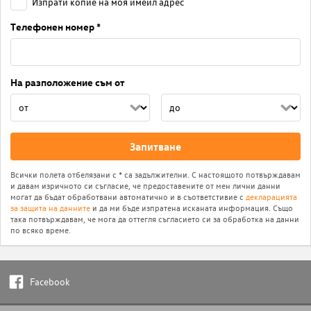
Изпрати копие на моя имейл адрес
Телефонен номер *
На разположение съм от
Запитване
Всички полета отбелязани с * са задължителни. С настоящото потвърждавам
и давам изричното си съгласие, че предоставените от мен лични данни
могат да бъдат обработвани автоматично и в съответстивие с
декларацията
за защита на данните
и да ми бъде изпратена исканата информация. Също
така потвърждавам, че мога да оттегля съгласието си за обработка на данни
по всяко време.
Facebook