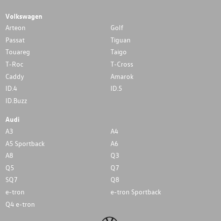
Volkswagen
Arteon
Golf
Passat
Tiguan
Touareg
Taigo
T-Roc
T-Cross
Caddy
Amarok
ID.4
ID.5
ID.Buzz
Audi
A3
A4
A5 Sportback
A6
A8
Q3
Q5
Q7
SQ7
Q8
e-tron
e-tron Sportback
Q4 e-tron