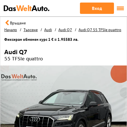
Das
Welt
Auto.
Вход
Връщане
Начало
Търсене
Audi
Audi Q7
Audi Q7 55 TFSIe quattro
Фиксиран обменен курс 1 € = 1.95583 лв.
Audi Q7
55 TFSIe quattro