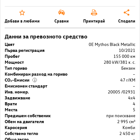
Добави в любими
Сравни
Принтирай
Сподели
Данни за превозното средство
Цвят
0E Mythos Black Metallic
Първа регистрация
10/2021
Пробег
155 000 км
Мощност
280 kW/381 к. с.
Тип гориво
Бензин
Комбиниран разход на гориво
–
CO₂-Емисии
47 r/KM
i
Емисионен стандарт
–
Инв. номер.
20005 /02931
Задвижване
4x4
Врати
4
Места
5
Предишен собственик
при поискване
Обем на двигателя
2 995 cм³
Каросерия
Комби
Собствено тегло
2 450 кг
Общо тегло
–