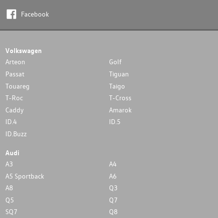
Facebook
Volkswagen
Arteon
Golf
Passat
Tiguan
Touareg
Taigo
T-Roc
T-Cross
Caddy
Amarok
ID.4
ID.5
ID.Buzz
Audi
A3
A4
A5 Sportback
A6
A8
Q3
Q5
Q7
SQ7
Q8