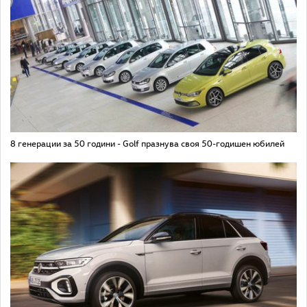
8 генерации за 50 години - Golf празнува своя 50-годишен юбилей