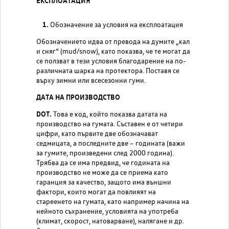
ЕКСПЛОАТАЦИЯ
Обозначение за условия на експлоатация
Обозначението идва от превода на думите „кал
и сняг“ (mud/snow), като показва, че те могат да
се ползват в тези условия благодарение на по-
различната шарка на протектора. Поставя се
върху зимни или всесезонни гуми.
ДАТА НА ПРОИЗВОДСТВО
DOT
.
Това е код, който показва датата на
производство на гумата. Съставен е от четири
цифри, като първите две обозначават
седмицата, а последните две – годината (важи
за гумите, произведени след 2000 година).
Трябва да се има предвид, че годината на
производство не може да се приема като
гаранция за качество, защото има външни
фактори, които могат да повлияят на
стареенето на гумата, като например начина на
нейното съхранение, условията на употреба
(климат, скорост, натоварване), налягане и др.