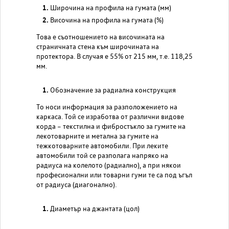
Широчина на профила на гумата (мм)
Височина на профила на гумата (%)
Това е съотношението на височината на
страничната стена към широчината на
протектора. В случая е 55% от 215 мм, т.е. 118,25
мм.
Обозначение за радиална конструкция
То носи информация за разположението на
каркаса. Той се изработва от различни видове
корда – текстилна и фибростъкло за гумите на
лекотоварните и метална за гумите на
тежкотоварните автомобили. При леките
автомобили той се разполага напряко на
радиуса на колелото (радиално), а при някои
професионални или товарни гуми те са под ъгъл
от радиуса (диагонално).
Диаметър на джантата (цол)