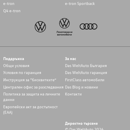
e-tron
e-tron Sportback
Q4 e-tron
Поддръжка
За нас
Общи условия
Das WeltAuto България
Условия по гаранция
Das WeltAuto гаранция
Инструкция за “бисквитките”
FirstClass автомобили
Централен офис за разследвания
Das Blog и новини
Политика за защита на личните
Контакти
данни
Европейски акт за достъпност
(ЕАА)
Директно търсене
© Das WeltAuto 2026