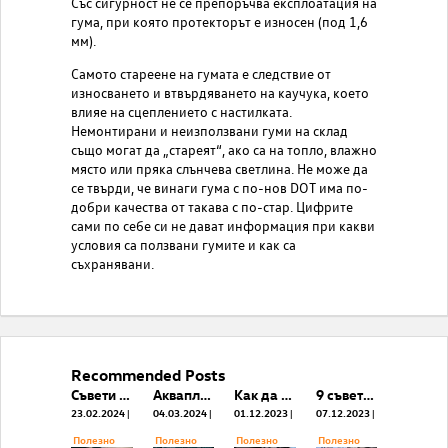
Със сигурност не се препоръчва експлоатация на
гума, при която протекторът е износен (под 1,6
мм).
Самото стареене на гумата е следствие от
износването и втвърдяването на каучука, което
влияе на сцеплението с настилката.
Немонтирани и неизползвани гуми на склад
също могат да „стареят“, ако са на топло, влажно
място или пряка слънчева светлина. Не може да
се твърди, че винаги гума с по-нов DOT има по-
добри качества от такава с по-стар. Цифрите
сами по себе си не дават информация при какви
условия са ползвани гумите и как са
съхранявани.
Recommended Posts
Съвети при тестово шофиране на кола втора ръка
Аквапланинг. Как да реагираме, когато попаднем в такава ситуация?
Как да намерим подходящия за нас автомобил на Das Weltauto?
9 съвета за Вашия автомобил за зимния сезон
23.02.2024
04.03.2024
01.12.2023
07.12.2023
Полезнo
Полезнo
Полезнo
Полезнo