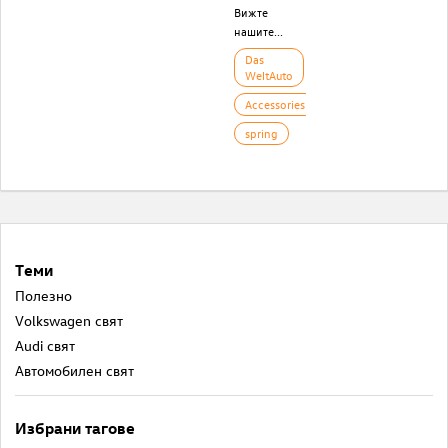
Вижте
нашите...
Das
WeltAuto
Accessories
spring
Теми
Полезнo
Volkswagen свят
Audi свят
Автомобилен свят
Избрани тагове