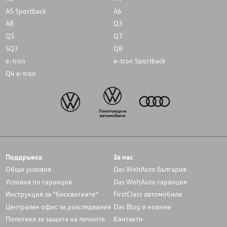
A5 Sportback
A6
A8
Q3
Q5
Q7
SQ7
Q8
e-tron
e-tron Sportback
Q4 e-tron
Поддръжка
За нас
Общи условия
Das WeltAuto България
Условия по гаранция
Das WeltAuto гаранция
Инструкция за “бисквитките”
FirstClass автомобили
Централен офис за разследвания
Das Blog и новини
Политика за защита на личните
Контакти