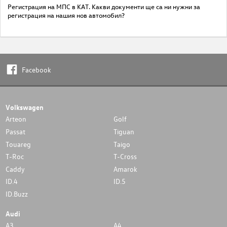
Регистрация на МПС в КАТ. Какви документи ще са ни нужни за
регистрация на нашия нов автомобил?
Facebook
Volkswagen
Arteon
Golf
Passat
Tiguan
Touareg
Taigo
T-Roc
T-Cross
Caddy
Amarok
ID.4
ID.5
ID.Buzz
Audi
A3
A4