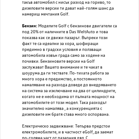
такъв автомобил с нисък разход на гориво, то
дизеловите версии ти дават най-голям шанс да
намериш мечтания Golf.
Бензин:
Моделите Golf с бензинови двигатели са
под 20% от наличните в Das WeltAuto и това
показва как се движи пазарът. Въпреки този
факт те са идеални за хора, шофиращи
предимно в градски условия и ползващи
автомобила извън града само за ходене на
почивки. Бензиновите версии на Golf
заслужават Вашето внимание и те чакат в
шоурума да ги тествате. По-тихата работа за
много хора е предимство, а постоянното
намаляване на разхода доведе до внедряването
на система за изключване на два от цилиндрите,
когато не е необходима от пълната мощност на
автомобилите от този модел. Така разходът
значително намалява , а конкуренцията с
дизеловите им братя става много оспорвана.
Електрическо задвижване: Тепърва предстои
електромобилите, и в частност eGolf, да заемат
по-голяма част от пазарния дял. С