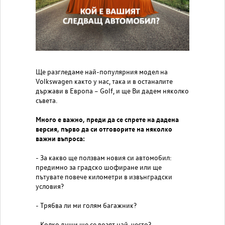
Ще разгледаме най-популярния модел на
Volkswagen както у нас, така и в останалите
държави в Европа – Golf, и ще Ви дадем няколко
съвета.
Много е важно, преди да се спрете на дадена
версия, първо да си отговорите на няколко
важни въпроса:
-
За какво ще ползвам новия си автомобил:
предимно за градско шофиране или ще
пътувате повече километри в извънградски
условия?
- Трябва ли ми голям багажник?
- Колко души ще се возят най-често?