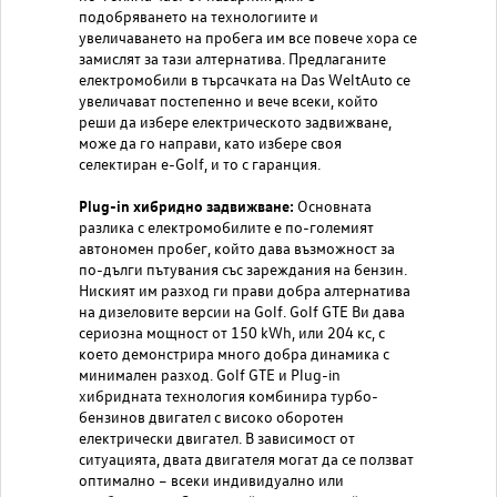
подобряването на технологиите и
увеличаването на пробега им все повече хора се
замислят за тази алтернатива. Предлаганите
електромобили в търсачката на Das WeltAuto се
увеличават постепенно и вече всеки, който
реши да избере електрическото задвижване,
може да го направи, като избере своя
селектиран e-Golf, и то с гаранция.
Plug-in хибридно задвижване:
Основната
разлика с електромобилите е по-големият
автономен пробег, който дава възможност за
по-дълги пътувания със зареждания на бензин.
Ниският им разход ги прави добра алтернатива
на дизеловите версии на Golf. Golf GTE Ви дава
сериозна мощност от 150 kWh, или 204 кс, с
което демонстрира много добра динамика с
минимален разход. Golf GTE и Plug-in
хибридната технология комбинира турбо-
бензинов двигател с високо оборотен
електрически двигател. В зависимост от
ситуацията, двата двигателя могат да се ползват
оптимално – всеки индивидуално или