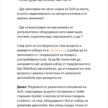
- Ще използвам ли често новия си Golf на места,
в които задвижването на четирите колела е от
реално значение?
- Ще се възползвам ли максимално от
допълнително оборудване като навигация,
системи, подпомагащи паркирането, и др.?
След като си отговорите на тези въпроси и
въведете избора си в
търсачката
, е добре да се
запознаете и с тенденциите на пазара с
употребявани коли. За да Ви помогнем да
направите най-добрия избор от предлаганите в
Das WeltAuto автомобили, ще отговорим на тези
въпроси с реална статистика от наличните
автомобили при дилърите ни.
Дизел:
Моделите от различните поколения на
Golf, подходящи за дълги пътувания и голям
годишен пробег и висока остатъчна пазарна
стойност, са тези, оборудвани с богат избор на
дизелови двигатели. Ако имаш нужда точно от