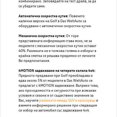
комбинирано. Заповядайте на тест драйв, за да
се убедите сами.
Автоматична скоростна кутия:
Повечето
налични версии на Golf в Das WeltAuto са
оборудвани с автоматични скоростни кутии.
Механична скоростна кутия:
От горе
представената информация става ясно, че за
моделите с механични скоростни кутии остават
40%. Разликата не е толкова голяма и изборът в
крайна сметка се решава предимно от личните
Ви предпочитания.
4MOTION задвижване на четирите колела 4х4:
Предното предаване при Golf преобладава и
едва около 5% от моделите в Das WeltAuto се
предлагат с 4MOTION задвижване. Въпреки това,
ако проходимостта и сигурността при всякакви
условия и сезони е от съществено значение за
Вас, научете
разликите между SUV и кросоувър
и
вземете информирано решение при следващия
си избор на автомобил със задвижване 4х4.