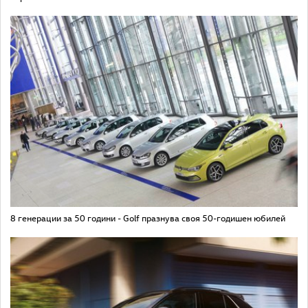
8 генерации за 50 години - Golf празнува своя 50-годишен юбилей