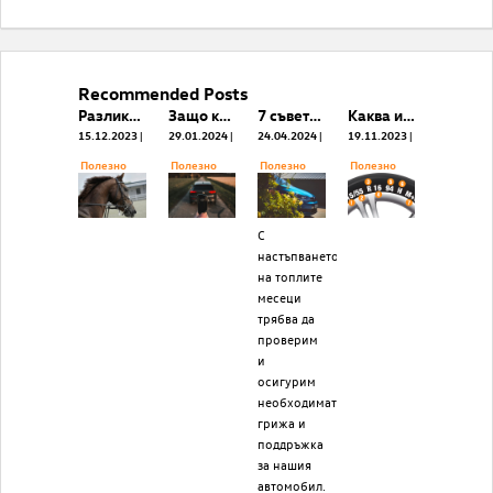
Recommended Posts
Разликата между PS и hp. На колко е равна една к. с.?
Защо колите, върнати от лизинг, са най-апетитните употребявани автомобили?
7 съвета за подготовка на колата за пролетно-летния сезон
Каква информация ни дават обозначенията по автомобилните гуми?
15.12.2023
29.01.2024
24.04.2024
19.11.2023
Полезнo
Полезнo
Полезнo
Полезнo
С
настъпването
на топлите
месеци
трябва да
проверим
и
oсигурим
необходимата
грижа и
поддръжка
за нашия
автомобил.