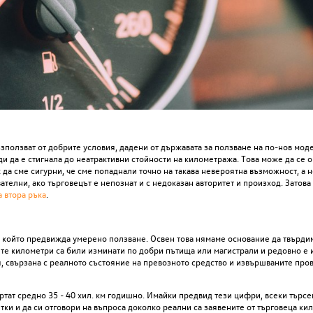
зползват от добрите условия, дадени от държавата за ползване на по-нов мод
еди да е стигнала до неатрактивни стойности на километража. Това може да се 
ак да сме сигурни, че сме попаднали точно на такава невероятна възможност, а 
телни, ако търговецът е непознат и с недоказан авторитет и произход. Затова
а втора ръка
.
, който предвижда умерено ползване. Освен това нямаме основание да твърдим
ните километри са били изминати по добри пътища или магистрали и редовно е
 свързана с реалното състояние на превозното средство и извършваните про
ъртат средно 35 - 40 хил. км годишно. Имайки предвид тези цифри, всеки търсе
тки и да си отговори на въпроса доколко реални са заявените от търговеца ки