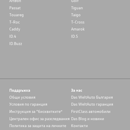
Arteon
Golf
Passat
Tiguan
Touareg
Taigo
T-Roc
T-Cross
Caddy
Amarok
ID.4
ID.5
ID.Buzz
Поддръжка
За нас
Общи условия
Das WeltAuto България
Условия по гаранция
Das WeltAuto гаранция
Инструкция за “бисквитките”
FirstClass автомобили
Централен офис за разследвания
Das Blog и новини
Политика за защита на личните
Контакти