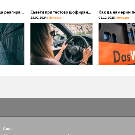
Аквапланинг. Как да реагираме, когато попаднем в такава ситуация?
Съвети при тестово шофиране на кола втора ръка
23.02.2024
Полезнo
01.12.2023
Полезнo
Audi