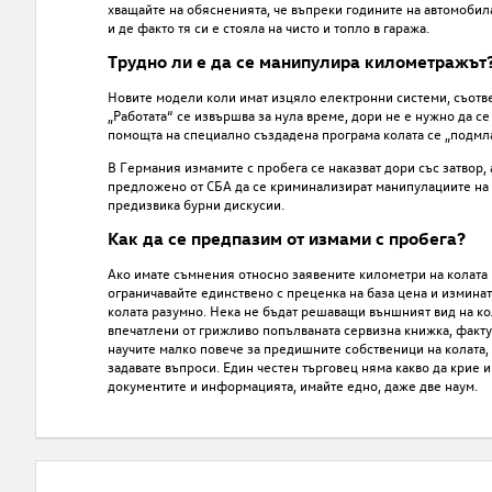
хващайте на обясненията, че въпреки годините на автомобила
и де факто тя си е стояла на чисто и топло в гаража.
Трудно ли е да се манипулира километражът
Новите модели коли имат изцяло електронни системи, съотве
„Работата“ се извършва за нула време, дори не е нужно да с
помощта на специално създадена програма колата се „подмл
В Германия измамите с пробега се наказват дори със затвор,
предложено от СБА да се криминализират манипулациите на и
предизвика бурни дискусии.
Как да се предпазим от измами с пробега?
Ако имате съмнения относно заявените километри на колата вт
ограничавайте единствено с преценка на база цена и изминат
колата разумно. Нека не бъдат решаващи външният вид на кол
впечатлени от грижливо попълваната сервизна книжка, факт
научите малко повече за предишните собственици на колата, 
задавате въпроси. Един честен търговец няма какво да крие и
документите и информацията, имайте едно, даже две наум.