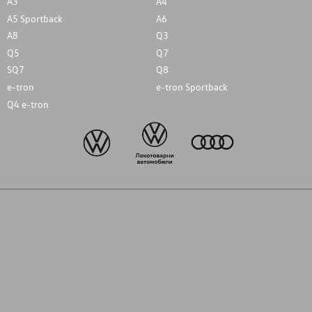
A3
A4
A5 Sportback
A6
A8
Q3
Q5
Q7
SQ7
Q8
e-tron
e-tron Sportback
Q4 e-tron