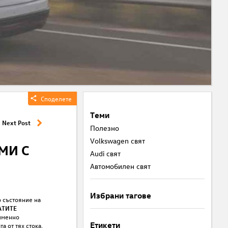
Ср
Sh
Виж
Art
Споделете
Теми
Next Post
Полезнo
Volkswagen свят
МИ С
Audi свят
Автомобилен свят
Избрани тагове
о състояние на
АТИТЕ
 именно
Етикети
а от тях стока.