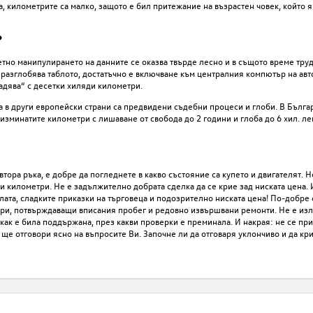
, километрите са малко, защото е бил притежание на възрастен човек, който 
?
тно манипулирането на данните се оказва твърде лесно и в същото време тру
е разглобява таблото, достатъчно е включване към централния компютър на авт
адява“ с десетки хиляди километри.
 а в други европейски страни са предвидени съдебни процеси и глоби. В Бълг
зминатите километри с лишаване от свобода до 2 години и глоба до 6 хил. лев
ора ръка, е добре да погледнете в какво състояние са купето и двигателят. Н
и километри. Не е задължително добрата сделка да се крие зад ниската цена.
ата, сладките приказки на търговеца и подозрително ниската цена! По-добре 
ури, потвърждаващи вписания пробег и редовно извършвани ремонти. Не е из
как е била поддържана, през какви проверки е преминала. И накрая: не се пр
 ще отговори ясно на въпросите Ви. Започне ли да отговаря уклончиво и да кри