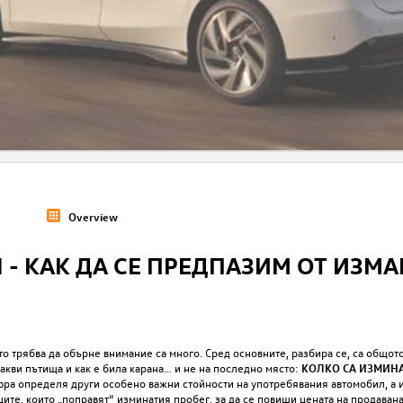
Overview
- КАК ДА СЕ ПРЕДПАЗИМ ОТ ИЗМА
ито трябва да обърне внимание са много. Сред основните, разбира се, са общот
акви пътища и как е била карана… и не на последно място:
КОЛКО СА ИЗМИН
ифра определя други особено важни стойности на употребявания автомобил, а
ите, които „поправят“ изминатия пробег, за да се повиши цената на продаванат