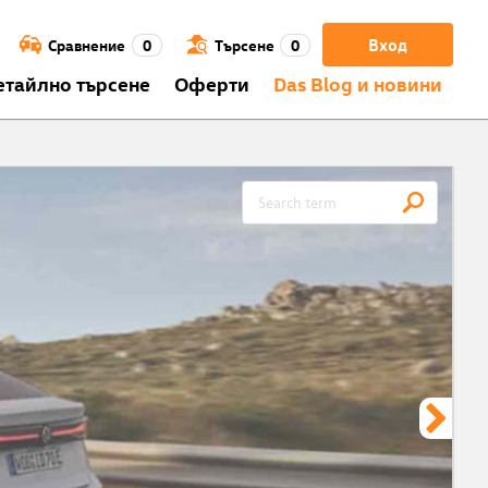
Вход
Сравнение
0
Търсене
0
етайлно търсене
Оферти
Das Blog и новини