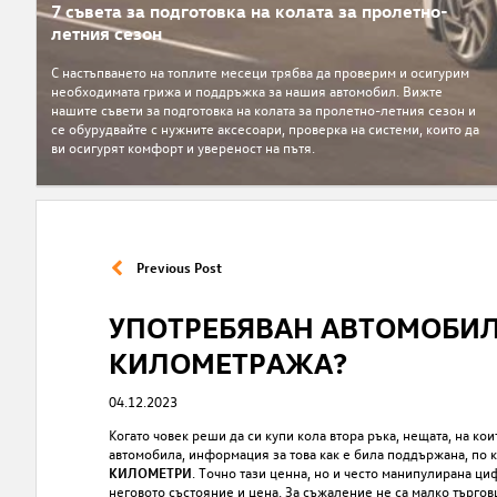
7 съвета за подготовка на колата за пролетно-
летния сезон
С настъпването на топлите месеци трябва да проверим и oсигурим
необходимата грижа и поддръжка за нашия автомобил. Вижте
нашите съвети за подготовка на колата за пролетно-летния сезон и
се обурудвайте с нужните аксесоари, проверка на системи, които да
ви осигурят комфорт и увереност на пътя.
Previous Post
УПОТРЕБЯВАН АВТОМОБИЛ 
КИЛОМЕТРАЖА?
04.12.2023
Когато човек реши да си купи кола втора ръка, нещата, на ко
автомобила, информация за това как е била поддържана, по к
КИЛОМЕТРИ
. Точно тази ценна, но и често манипулирана ц
неговото състояние и цена. За съжаление не са малко търговц