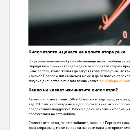
Километрите и цената на колите втора ръка
В чужбина значителен брой собственици на автомобили се въ
Поради тази причина гледат и да се освободят от старата пр
шанс за тези, които желаят да закупят кола втора ръка. Но к
измама? Подобен тип съмнения може и да са повече от основа
сигурно дилърство е първата важна крачка
при избора на кол
Какво ни казват изминатите километри?
Автомобил с навъртяни 150-200 хил. км е подходящ за човек
над 150 хил. километра не е в добро състояние, ако въпрос
предписаната поддръжка. Важно е да се изисква информация,
обслужвания на автомобила.
Статистиките сочат, че автомобилите, карани в Германия нав
кола втора ръка, може сам да си направи една-две прости сме