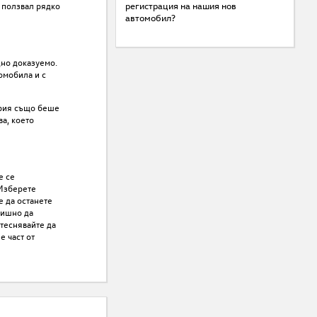
я ползвал рядко
регистрация на нашия нов
автомобил?
дно доказуемо.
омобила и с
ария също беше
а, което
е се
 Изберете
е да останете
лишно да
итеснявайте да
е част от