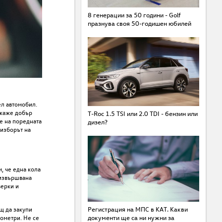
8 генерации за 50 години - Golf
празнува своя 50-годишен юбилей
ел автомобил.
окаже добър
T-Roc 1.5 TSI или 2.0 TDI - бензин или
не на поредната
дизел?
 изборът на
, че една кола
 извършвана
верки и
щ да закупи
Регистрация на МПС в КАТ. Какви
лометри. Не се
документи ще са ни нужни за