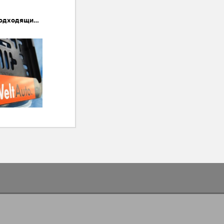
Как да намерим подходящия за нас автомобил на Das Weltauto?