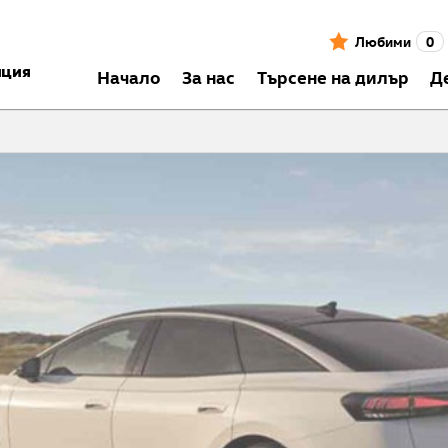
Любими
0
нция
Началo
За нас
Търсене на дилър
Д