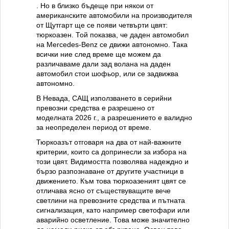
. Но в близко бъдеще при някои от
американските автомобили на производителя
от Щутгарт ще се появи четвърти цвят:
тюркоазен. Той показва, че даден автомобил
на Mercedes-Benz се движи автономно. Така
всички ние след време ще можем да
различаваме дали зад волана на даден
автомобил стои шофьор, или се задвижва
автономно.
В Невада, САЩ използването в серийни
превозни средства е разрешено от
моделната 2026 г., а разрешението е валидно
за неопределен период от време.
Тюркоазът отговаря на два от най-важните
критерии, които са допринесли за избора на
този цвят. Видимостта позволява надеждно и
бързо разпознаване от другите участници в
движението. Към това тюркоазеният цвят се
отличава ясно от съществуващите вече
светлини на превозните средства и пътната
сигнализация, като например светофари или
аварийно осветление. Това може значително