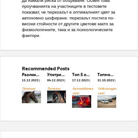
да намали риска от объркване. Освен това
проучванията на участниците в тестовете
показват, че тюркоазът е оптималният цвят за
автономно шофиране: тюркоазът постига по-
високи стойности от другите цветове както за
физиологичните, така и за психологическите
фактори.
Recommended Posts
Разликата между PS и hp. На колко е равна една к. с.?
Употребяван автомобил - как да се защитим от измами с километража?
Топ 5 от най-предпочитаните коли втора ръка за 2023 г. са от Германия
Tопмоделът на фамилията електрически ID. модели достига ново, по-високо ниво
15.12.2023
04.12.2023
17.12.2023
31.10.2023
Полезнo
Полезнo
Автомобилен
Volkswagen
свят
свят