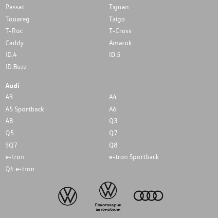
Passat
Tiguan
Touareg
Taigo
T-Roc
T-Cross
Caddy
Amarok
ID.4
ID.5
ID.Buzz
Audi
A3
A4
A5 Sportback
A6
A8
Q3
Q5
Q7
SQ7
Q8
e-tron
e-tron Sportback
Q4 e-tron