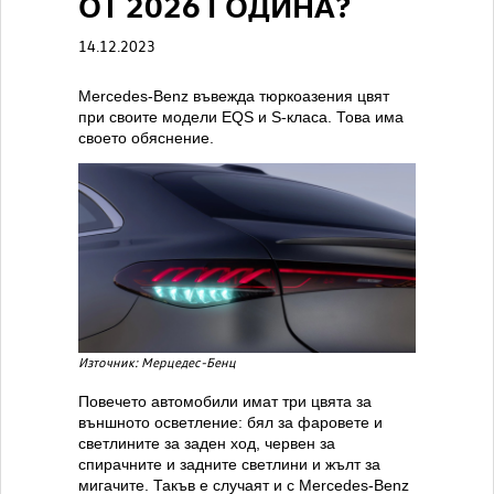
ОТ 2026 ГОДИНА?
14.12.2023
Mercedes-Benz въвежда тюркоазения цвят
при своите модели EQS и S-класа. Това има
своето обяснение.
Източник: Мерцедес-Бенц
Повечето автомобили имат три цвята за
външното осветление: бял за фаровете и
светлините за заден ход, червен за
спирачните и задните светлини и жълт за
мигачите. Такъв е случаят и с Mercedes-Benz