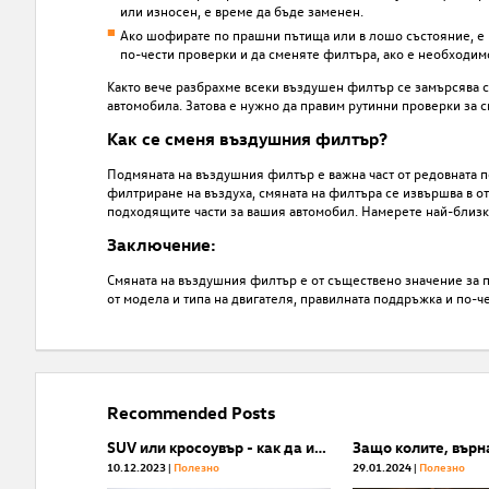
или износен, е време да бъде заменен.
Ако шофирате по прашни пътища или в лошо състояние, е в
по-чести проверки и да сменяте филтъра, ако е необходим
Както вече разбрахме всеки въздушен филтър се замърсява сп
автомобила. Затова е нужно да правим рутинни проверки за с
Как се сменя въздушния филтър?
Подмяната на въздушния филтър е важна част от редовната п
филтриране на въздуха, смяната на филтъра се извършва в о
подходящите части за вашия автомобил. Намерете най-близк
Заключение:
Смяната на въздушния филтър е от съществено значение за 
от модела и типа на двигателя, правилната поддръжка и по-ч
Recommended Posts
SUV или кросоувър - как да изберем?
10.12.2023
Полезнo
29.01.2024
Полезнo