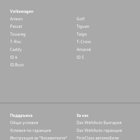
Volkswagen
Arteon
Golf
Passat
Tiguan
Touareg
Taigo
T-Roc
T-Cross
Caddy
Amarok
ID.4
ID.5
ID.Buzz
Поддръжка
За нас
Общи условия
Das WeltAuto България
Условия по гаранция
Das WeltAuto гаранция
Инструкция за “бисквитките”
FirstClass автомобили