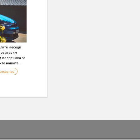
плите месеци
и oсигурим
и поддръжка за
те нашите...
cessories