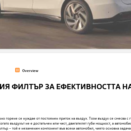
Overview
ИЯ ФИЛТЪР ЗА ЕФЕКТИВНОСТТА Н
но горене се нуждае от постоянен приток на въздух. Този въздух се смесва с 
гато въздухът не е достатъчен или чист, двигателят губи мощност, а автомоби
тър – той е незаменим компонент във всеки автомобил, чиято основна задача 