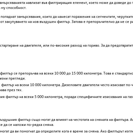
замърсяванията навлизат във филтриращия елемент, което може да доведе до 
 му способност.
а попаднат замърсявания, които да нанесат поражения на сегментите, черупкит
от закупуването на нов въздушен филтър. Затова е препоръчително да не се р
тартиране на двигателя, или по-високия разход на гориво. За да предотврати
филтър се препоръчва на всеки 10 000 до 15 000 километра. Това е стандартн
изни прегледи.
филтър на всеки 10 000 километра. Дизеловите двигатели често изискват по-ч
ава през тях.
ния филтър на всеки 5 000 километра, поради специфичните изисквания на газ
въздушния филтър също могат да влияят на честотата на смяната на филтъра. А
е да се наложи по-рядка смяна.
огат да ви помогнат да определите кога е време за смяна. Ако филтърът изг