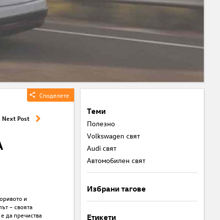
Ср
Sh
Виж
Art
Споделете
Теми
Next Post
Полезнo
Volkswagen свят
А
Audi свят
Автомобилен свят
Избрани тагове
горивото и
лът – своята
е да пречиства
Етикети