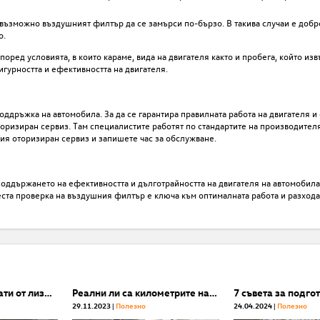
ъзможно въздушният филтър да се замърси по-бързо. В такива случаи е добр
о.
оред условията, в които караме, вида на двигателя както и пробега, който из
игурността и ефективността на двигателя.
оддръжка на автомобила. За да се гарантира правилната работа на двигателя и
торизиран сервиз. Там специалистите работят по стандартите на производителя
ия оторизиран сервиз и запишете час за обслужване.
поддържането на ефективността и дълготрайността на двигателя на автомобил
еста проверка на въздушния филтър е ключа към оптималната работа и разхода
Защо колите, върнати от лизинг, са най-апетитните употребявани автомобили?
Реални ли са километрите на употребяваните автомобили. 6 неща, на които да обърнете внимание.
29.11.2023
Полезнo
24.04.2024
Полезнo