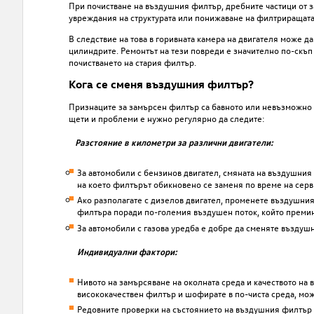
При почистване на въздушния филтър, дребните частици от 
увреждания на структурата или понижаване на филтриращата
В следствие на това в горивната камера на двигателя може д
цилиндрите. Ремонтът на тези повреди е значително по-скъп 
почистването на стария филтър.
Кога се сменя въздушния филтър?
Признаците за замърсен филтър са бавното или невъзможно с
щети и проблеми е нужно регулярно да следите:
Разстояние в километри за различни двигатели:
За автомобили с бензинов двигател, смяната на въздушния 
на което филтърът обикновено се заменя по време на серв
Ако разполагате с дизелов двигател, променете въздушния 
филтъра поради по-големия въздушен поток, който премин
За автомобили с газова уредба е добре да сменяте въздуш
Индивидуални фактори:
Нивото на замърсяване на околната среда и качеството на 
висококачествен филтър и шофирате в по-чиста среда, мож
Редовните проверки на състоянието на въздушния филтър м