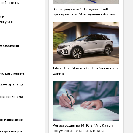
трайните му
8 генерации за 50 години - Golf
празнува своя 50-годишен юбилей
е и
искува с
те сериозни
T-Roc 1.5 TSI или 2.0 TDI - бензин или
дизел?
ото разстояние,
еста смяна на
овата система.
ко използвате
Регистрация на МПС в КАТ. Какви
документи ще са ни нужни за
лежда замърсен