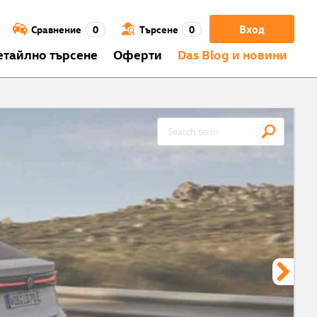
Вход
Сравнение
0
Търсене
0
етайлно търсене
Оферти
Das Blog и новини