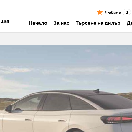
Любими
0
нция
Началo
За нас
Търсене на дилър
Д