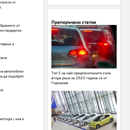
гателя от
о.
Препоръчани статии
образието от
 нестандартни
тавяне и
ожна
на автомобили
Топ 5 на най-предпочитаните коли
за да подобрят
втора ръка за 2023 година са от
Германия
на
илтъра с нов е