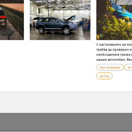
С настъпването на то
трябва да проверим 
необходимата грижа 
нашия автомобил. Виж
Das WeltAuto
Ac
spring