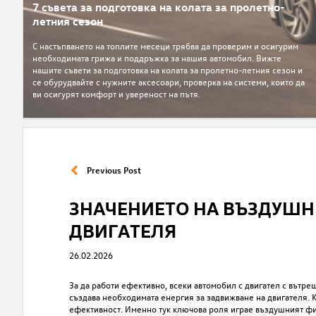
7 съвета за подготовка на колата за пролетно-
летния сезон
С настъпването на топлите месеци трябва да проверим и oсигурим
необходимата грижа и поддръжка за нашия автомобил. Вижте
нашите съвети за подготовка на колата за пролетно-летния сезон и
се обурудвайте с нужните аксесоари, проверка на системи, които да
ви осигурят комфорт и увереност на пътя.
Previous Post
ЗНАЧЕНИЕТО НА ВЪЗДУШН
ДВИГАТЕЛЯ
26.02.2026
За да работи ефективно, всеки автомобил с двигател с вътреш
създава необходимата енергия за задвижване на двигателя. Ко
ефективност. Именно тук ключова роля играе въздушният фил