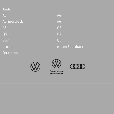
Audi
A3
A4
A5 Sportback
A6
A8
Q3
Q5
Q7
SQ7
Q8
e-tron
e-tron Sportback
Q4 e-tron