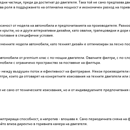
дни частици, преди да достигнат до двигателя. Така той не само предпазва дви
а роля в поддържането на оптимална мощност и икономичен разход на горив
симост от модела на автомобила и предпочитанията на производителя. Разно
кръгли, но и други алтернативни дизайни, като овални, трапецовидни и дори
ползване в специфични условия.
менните модели автомобили, като техният дизайн е оптимизиран за лесно пос
автомобили от premium клас с по-мощни двигатели. Овалните филтри, с по-сл
омобили с ограничено пространство за поставяне на филтъра.
е между въздушен поток и ефективност на филтриране. Някои производители 
ри, които да отговарят на конкретните изисквания на техните двигатели или 
 не само от техническите изисквания, но и от индивидуалните предпочитания 
лтрираща способност, а напротив - влошава я. Само периодичната смяна на ф
йто влиза директно в горивната камера на двигателя.