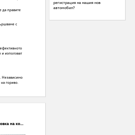
регистрация на нашия нов
автомобил?
е да правите
вършваме с
 ефективното
 и използват
а. Независимо
 на гориво.
7 съвета за подготовка на колата за пролетно-летния сезон