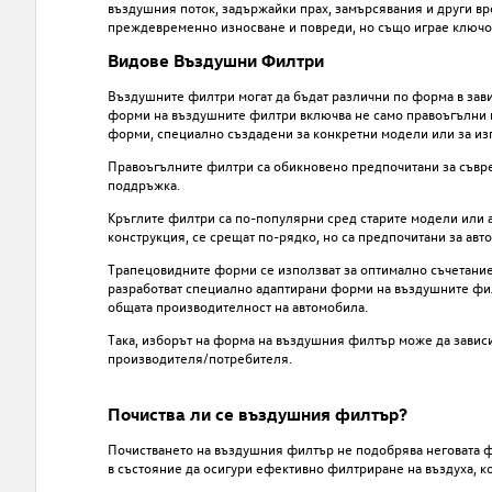
въздушния поток, задържайки прах, замърсявания и други вре
преждевременно износване и повреди, но също играе ключов
Видове Въздушни Филтри
Въздушните филтри могат да бъдат различни по форма в зави
форми на въздушните филтри включва не само правоъгълни и 
форми, специално създадени за конкретни
модели или за из
Правоъгълните филтри са обикновено предпочитани за съвре
поддръжка.
Кръглите филтри са по-популярни сред старите модели или 
конструкция, се срещат по-рядко, но са предпочитани за авт
Трапецовидните форми се използват за оптимално съчетани
разработват специално адаптирани форми на въздушните филт
общата производителност на автомобила.
Така, изборът на форма на въздушния филтър може да зависи
производителя/потребителя.
Почиства ли се въздушния филтър?
Почистването на въздушния филтър не подобрява неговата фи
в състояние да осигури ефективно филтриране на въздуха, ко