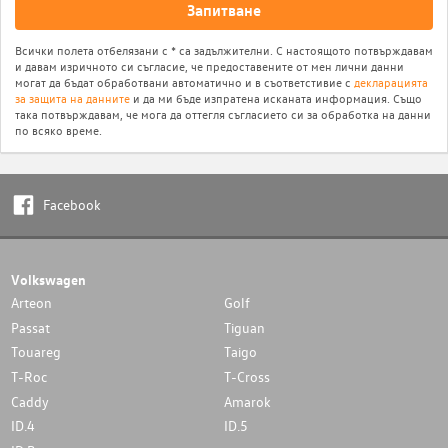
Запитване
Всички полета отбелязани с * са задължителни. С настоящото потвърждавам
и давам изричното си съгласие, че предоставените от мен лични данни
могат да бъдат обработвани автоматично и в съответстивие с
декларацията
за защита на данните
и да ми бъде изпратена исканата информация. Също
така потвърждавам, че мога да оттегля съгласието си за обработка на данни
по всяко време.
Facebook
Volkswagen
Arteon
Golf
Passat
Tiguan
Touareg
Taigo
T-Roc
T-Cross
Caddy
Amarok
ID.4
ID.5