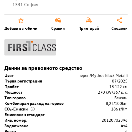
1331 София
Добави в любими
Сравни
Принтирай
Сподели
Данни за превозното средство
Цвят
черен/Mythos Black Metalli
Първа регистрация
07/2025
Пробег
13 122 км
Мощност
270 kW/367 к. с.
Тип гориво
Бензин
Комбиниран разход на гориво
8,2 l/100km
CO₂-Емисии
186 r/KM
i
Емисионен стандарт
–
Инв. номер.
20120 /02396
Задвижване
4x4
Врати
4