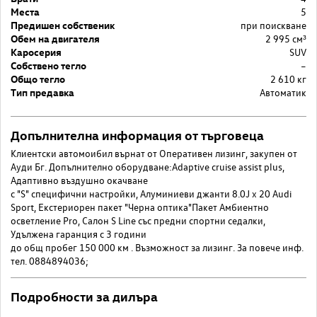
Места
5
Предишен собственик
при поискване
Обем на двигателя
2 995 cм³
Каросерия
SUV
Собствено тегло
–
Общо тегло
2 610 кг
Тип предавка
Автоматик
Допълнителна информация от търговеца
Клиентски автомоибил върнат от Оперативен лизинг, закупен от
Ауди Бг. Допълнително оборудване:Adaptive cruise assist plus,
Адаптивно въздушно окачване
с "S" специфични настройки, Алуминиеви джанти 8.0J x 20 Audi
Sport, Екстериорен пакет "Черна оптика"Пакет Aмбиентно
осветление Pro, Салон S Line със предни спортни седалки,
Удължена гаранция с 3 години
до общ пробег 150 000 км . Възможност за лизинг. За повече инф.
тел. 0884894036;
Подробности за дилъра