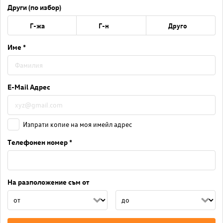
Други (по избор)
Г-жа
Г-н
Друго
Име *
E-Mail Адрес
Изпрати копие на моя имейл адрес
Телефонен номер *
На разположение съм от