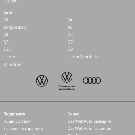
ID.Buzz
Audi
A3
A4
A5 Sportback
A6
A8
Q3
Q5
Q7
SQ7
Q8
e-tron
e-tron Sportback
Q4 e-tron
Поддръжка
За нас
Общи условия
Das WeltAuto България
Условия по гаранция
Das WeltAuto гаранция