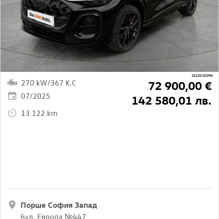
20120/02396
270 kW/367 K.C
72 900,00 €
07/2025
142 580,01 лв.
13 122 km
Порше София Запад
бул. Европа №447