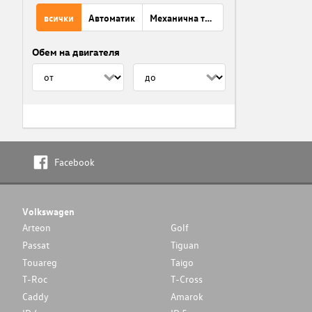
всички
Автоматик
Механична трансмисия
Обем на двигателя
Facebook
Volkswagen
Arteon
Golf
Passat
Tiguan
Touareg
Taigo
T-Roc
T-Cross
Caddy
Amarok