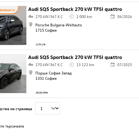
Audi SQ5 Sportback 270 kW TFSI quattro
едмицата
270 kW/367 K.C
2 000 km
04/2026
Porsche Bulgaria-Weltauto
1715 София
1179/178
Audi SQ5 Sportback 270 kW TFSI quattro
270 kW/367 K.C
13 122 km
07/2025
Порше София Запад
1331 София
20120/2396
дства на страница
те търсачката