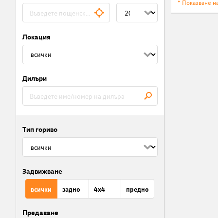
* Показване н
Локация
Дилъри
Тип гориво
Задвижване
всички
задно
4x4
предно
Предаване