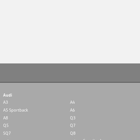
Audi
A3
A4
A5 Sportback
A6
A8
Q3
Q5
Q7
SQ7
Q8