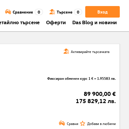
Вход
Сравнение
0
Търсене
0
етайлно търсене
Оферти
Das Blog и новини
Активирайте търсачката
Фиксиран обменен курс 1 € = 1.95583 лв.
89 900,00 €
175 829,12 лв.
Сравни
Добави в любими