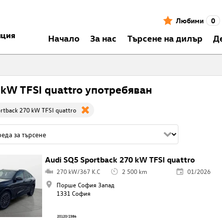
Любими
0
нция
Началo
За нас
Търсене на дилър
Д
 kW TFSI quattro употребяван
rtback 270 kW TFSI quattro
Audi SQ5 Sportback 270 kW TFSI quattro
270 kW/367 K.C
2 500 km
01/2026
Порше София Запад
1331 София
20120/2386