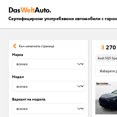
Das
Welt
Auto.
Сертифицирани употребявани автомобили с гара
3
270
Към началната страница
Марка
Audi SQ5 Spo
Модел
Вариант на модела