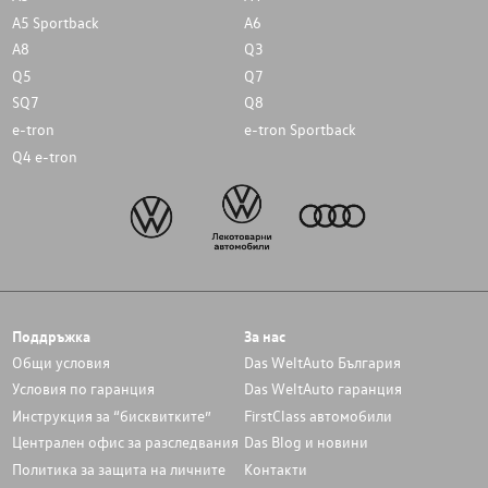
A5 Sportback
A6
A8
Q3
Q5
Q7
SQ7
Q8
e-tron
e-tron Sportback
Q4 e-tron
Поддръжка
За нас
Общи условия
Das WeltAuto България
Условия по гаранция
Das WeltAuto гаранция
Инструкция за “бисквитките”
FirstClass автомобили
Централен офис за разследвания
Das Blog и новини
Политика за защита на личните
Контакти