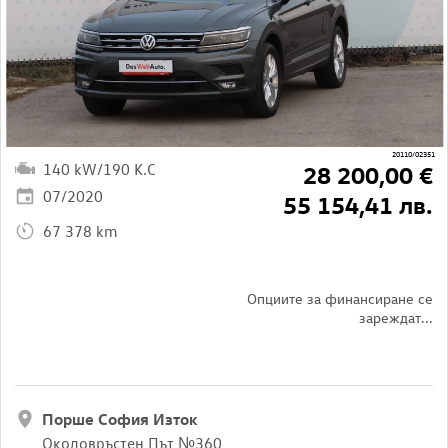
20110/02351
140 kW/190 K.C
28 200,00 €
07/2020
55 154,41 лв.
67 378 km
Опциите за финансиране се
зареждат...
Порше София Изток
Околовръстен Път №360