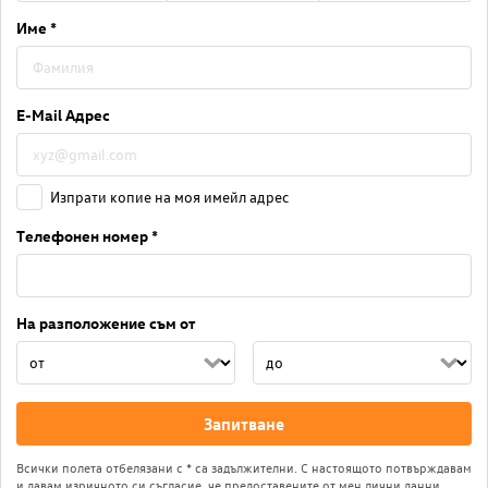
Име *
E-Mail Адрес
Изпрати копие на моя имейл адрес
Телефонен номер *
На разположение съм от
Запитване
Всички полета отбелязани с * са задължителни. С настоящото потвърждавам
и давам изричното си съгласие, че предоставените от мен лични данни