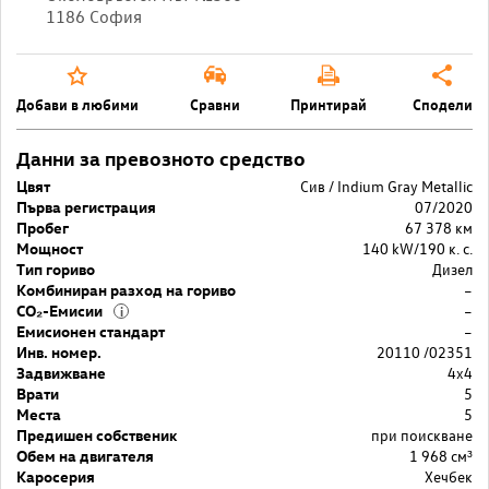
1186 София
Добави в любими
Сравни
Принтирай
Сподели
Данни за превозното средство
Цвят
Сив / Indium Gray Metallic
Първа регистрация
07/2020
Пробег
67 378 км
Мощност
140 kW/190 к. с.
Тип гориво
Дизел
Комбиниран разход на гориво
–
CO₂-Емисии
–
i
Емисионен стандарт
–
Инв. номер.
20110 /02351
Задвижване
4x4
Врати
5
Места
5
Предишен собственик
при поискване
Обем на двигателя
1 968 cм³
Каросерия
Хечбек