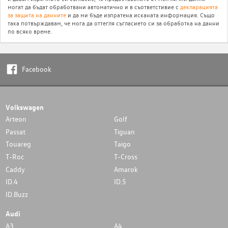
могат да бъдат обработвани автоматично и в съответстивие с
декларацията
за защита на данните
и да ми бъде изпратена исканата информация. Също
така потвърждавам, че мога да оттегля съгласието си за обработка на данни
по всяко време.
Facebook
Volkswagen
Arteon
Golf
Passat
Tiguan
Touareg
Taigo
T-Roc
T-Cross
Caddy
Amarok
ID.4
ID.5
ID.Buzz
Audi
A3
A4