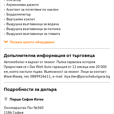
Алуминиеви джанти
Асистент за потегляне по наклон
Бордкомпютър
Виртуален кокпит
Въздушна възглавница за водача
Въздушна възглавница за пътника
Въздушни възглавници за главата
Покажи цялото оборудване
Допълнителна информация от търговеца
Автомобилът е върнат от лизинг. Пълна сервизна история.
Предоставя се с Das Welt Auto гаранция от 12 месеца или 20 000
км, което настъпи първо. Възможност за лизинг. Лице за контакт:
Илия Илиев, тел. 0889926611; e-mail:
iliya.iliev@porschebulgaria.bg
Подробности за дилъра
Порше София Изток
Околовръстен Път №360
1186 София