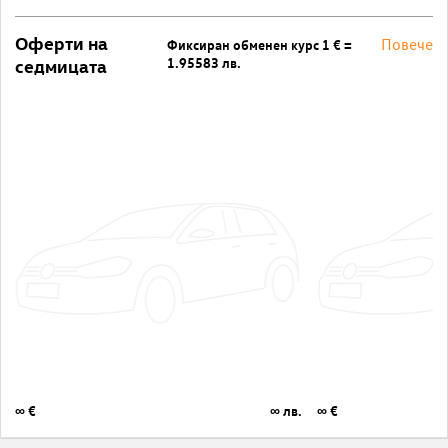
Оферти на
Повече
Фиксиран обменен курс 1 € =
1.95583 лв.
седмицата
∞ €
∞ лв.
∞ €