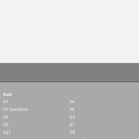
Audi
A3
A4
A5 Sportback
A6
A8
Q3
Q5
Q7
SQ7
Q8