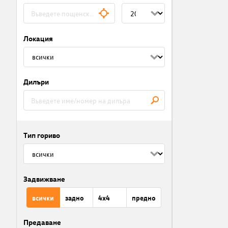
Локация
Дилъри
Тип гориво
Задвижване
всички
задно
4x4
предно
Предаване