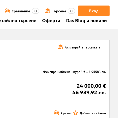
Вход
Сравнение
0
Търсене
0
етайлно търсене
Оферти
Das Blog и новини
Активирайте търсачката
Фиксиран обменен курс 1 € = 1.95583 лв.
24 000,00 €
46 939,92 лв.
Сравни
Добави в любими