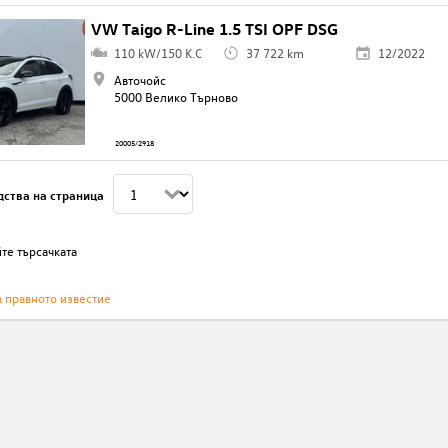
VW Taigo R-Line 1.5 TSI OPF DSG
110 kW/150 K.C
37 722 km
12/2022
Авточойс
5000 Велико Търново
20005/2918
дства на страница
те търсачката
а правното известие