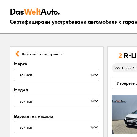
Das
Welt
Auto.
Сертифицирани употребявани автомобили с гара
2
R-L
Към началната страница
Марка
VW Taigo R-L
Модел
Вариант на модела