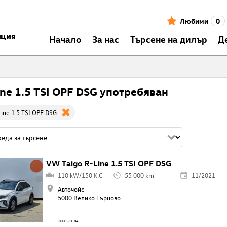
Любими
0
нция
Началo
За нас
Търсене на дилър
Д
ine 1.5 TSI OPF DSG употребяван
ine 1.5 TSI OPF DSG
VW Taigo R-Line 1.5 TSI OPF DSG
110 kW/150 K.C
55 000 km
11/2021
Авточойс
5000 Велико Търново
20005/3184