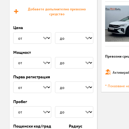
Добавете допълнително превозно
средство
Цена
Мощност
Превозни сре
Активирай
Първа регистрация
* Показване н
Пробег
Пощенски код/град
Радиус