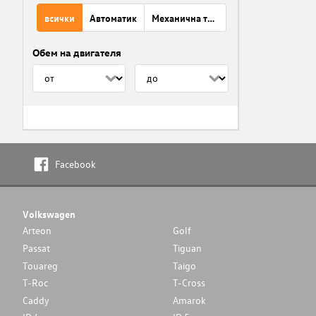
всички
Автоматик
Механична трансмисия
Обем на двигателя
Facebook
Volkswagen
Arteon
Golf
Passat
Tiguan
Touareg
Taigo
T-Roc
T-Cross
Caddy
Amarok