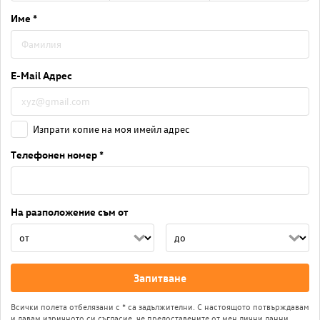
Име *
E-Mail Адрес
Изпрати копие на моя имейл адрес
Телефонен номер *
На разположение съм от
Запитване
Всички полета отбелязани с * са задължителни. С настоящото потвърждавам
и давам изричното си съгласие, че предоставените от мен лични данни