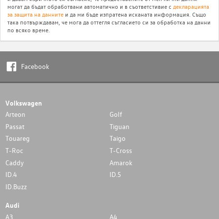
могат да бъдат обработвани автоматично и в съответстивие с
декларацията
за защита на данните
и да ми бъде изпратена исканата информация. Също
така потвърждавам, че мога да оттегля съгласието си за обработка на данни
по всяко време.
Facebook
Volkswagen
Arteon
Golf
Passat
Tiguan
Touareg
Taigo
T-Roc
T-Cross
Caddy
Amarok
ID.4
ID.5
ID.Buzz
Audi
A3
A4