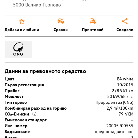
5000 Велико Търново
Добави в любими
Сравни
Принтирай
Сподели
Данни за превозното средство
Цвят
B4 white
Първа регистрация
10/2015
Пробег
278 941 км
Мощност
50 kW/68 к. с.
Тип гориво
Природен газ (CNG)
Комбиниран разход на гориво
2,9 m³/100km
CO₂-Емисии
79 r/KM
i
Емисионен стандарт
–
Инв. номер.
20005 /00535
Задвижване
предно задвижване
Врати
2