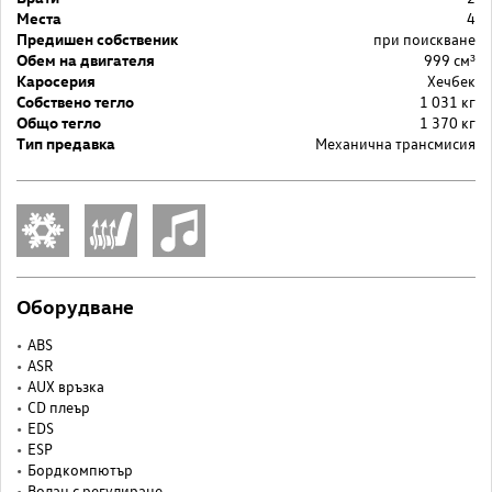
Места
4
Предишен собственик
при поискване
Обем на двигателя
999 cм³
Каросерия
Хечбек
Собствено тегло
1 031 кг
Общо тегло
1 370 кг
Тип предавка
Механична трансмисия
Оборудване
ABS
ASR
AUX връзка
CD плеър
EDS
ESP
Бордкомпютър
Волан с регулиране