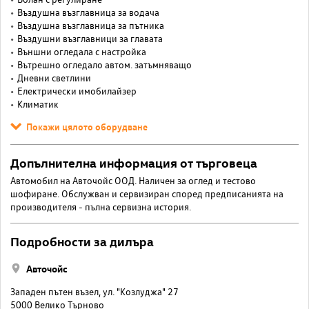
Въздушна възглавница за водача
Въздушна възглавница за пътника
Въздушни възглавници за главата
Външни огледала с настройка
Вътрешно огледало автом. затъмняващо
Дневни светлини
Електрически имобилайзер
Климатик
Покажи цялото оборудване
Допълнителна информация от търговеца
Автомобил на Авточойс ООД. Наличен за оглед и тестово
шофиране. Обслужван и сервизиран според предписанията на
производителя - пълна сервизна история.
Подробности за дилъра
Авточойс
Западен пътен възел, ул. "Козлуджа" 27
5000 Велико Търново