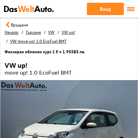
Das
Welt
Auto.
Вход
Връщане
Начало
Търсене
VW
VW up!
VW move up! 1.0 EcoFuel BMT
Фиксиран обменен курс 1 € = 1.95583 лв.
VW up!
move up! 1.0 EcoFuel BMT