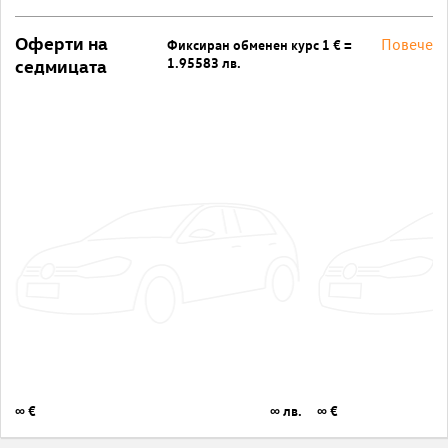
Оферти на
Повече
Фиксиран обменен курс 1 € =
1.95583 лв.
седмицата
∞ €
∞ лв.
∞ €