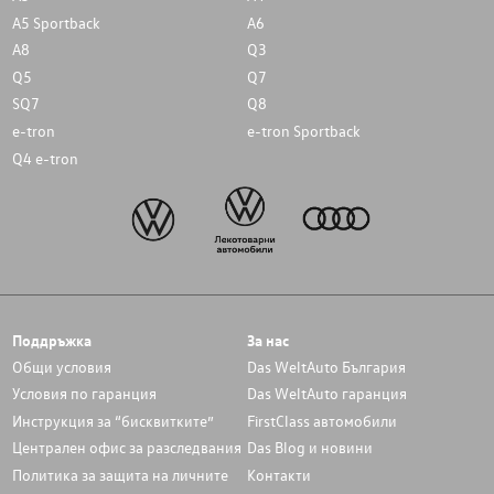
A5 Sportback
A6
A8
Q3
Q5
Q7
SQ7
Q8
e-tron
e-tron Sportback
Q4 e-tron
Поддръжка
За нас
Общи условия
Das WeltAuto България
Условия по гаранция
Das WeltAuto гаранция
Инструкция за “бисквитките”
FirstClass автомобили
Централен офис за разследвания
Das Blog и новини
Политика за защита на личните
Контакти