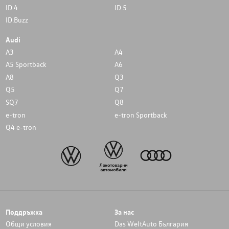
ID.4
ID.5
ID.Buzz
Audi
A3
A4
A5 Sportback
A6
A8
Q3
Q5
Q7
SQ7
Q8
e-tron
e-tron Sportback
Q4 e-tron
Поддръжка
За нас
Общи условия
Das WeltAuto България