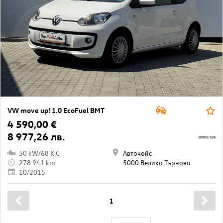
VW move up! 1.0 EcoFuel BMT
4 590,00 €
8 977,26 лв.
20005/535
50 kW/68 K.C
Авточойс
278 941 km
5000 Велико Търново
10/2015
1