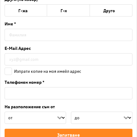
Г-жа
Г-н
Друго
Име *
E-Mail Адрес
Изпрати копие на моя имейл адрес
Телефонен номер *
На разположение съм от
Запитване