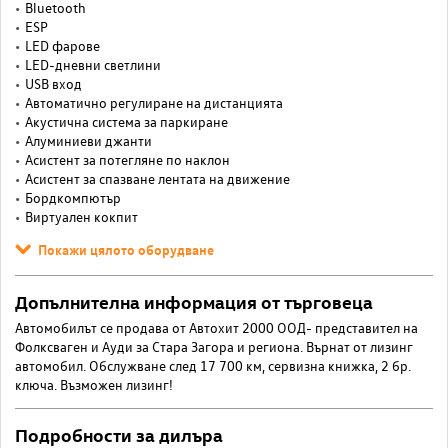
Bluetooth
ESP
LED фарове
LED-дневни светлини
USB вход
Автоматично регулиране на дистанцията
Акустична система за паркиране
Алуминиеви джанти
Асистент за потегляне по наклон
Асистент за спазване лентата на движение
Бордкомпютър
Виртуален кокпит
Покажи цялото оборудване
Допълнителна информация от търговеца
Автомобилът се продава от Автохит 2000 ООД- представител на
Фолксваген и Ауди за Стара Загора и региона. Върнат от лизинг
автомобил. Oбслужване след 17 700 км, сервизна книжка, 2 бр.
ключа. Възможен лизинг!
Подробности за дилъра