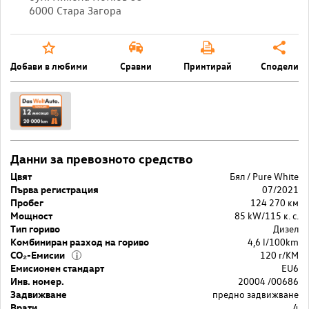
6000 Стара Загора
Добави в любими
Сравни
Принтирай
Сподели
Данни за превозното средство
Цвят
Бял / Pure White
Първа регистрация
07/2021
Пробег
124 270 км
Мощност
85 kW/115 к. с.
Тип гориво
Дизел
Комбиниран разход на гориво
4,6 l/100km
CO₂-Емисии
120 r/KM
i
Емисионен стандарт
EU6
Инв. номер.
20004 /00686
Задвижване
предно задвижване
Врати
4