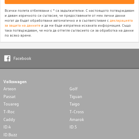
Всички полета отбелязани с * са задължителни. С настоящото потвърждавам
и давам изричното си съгласие, че предоставените от мен лични данни
могат да бъдат обработвани автоматично и в съответстивие с
декларацията
за защита на данните
и да ми бъде изпратена исканата информация. Също
така потвърждавам, че мога да оттегля съгласието си за обработка на данни
по всяко време.
Facebook
Volkswagen
Arteon
Golf
Passat
Tiguan
Touareg
Taigo
T-Roc
T-Cross
Caddy
Amarok
ID.4
ID.5
ID.Buzz