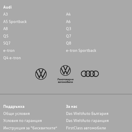
Audi
A3
A4
A5 Sportback
A6
A8
Q3
Q5
Q7
SQ7
Q8
e-tron
e-tron Sportback
Q4 e-tron
Поддръжка
За нас
Общи условия
Das WeltAuto България
Условия по гаранция
Das WeltAuto гаранция
Инструкция за “бисквитките”
FirstClass автомобили