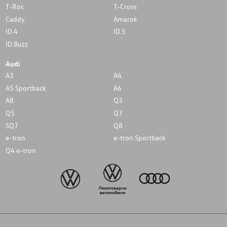
T-Roc
T-Cross
Caddy
Amarok
ID.4
ID.5
ID.Buzz
Audi
A3
A4
A5 Sportback
A6
A8
Q3
Q5
Q7
SQ7
Q8
e-tron
e-tron Sportback
Q4 e-tron