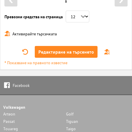
1
Превозни средства на страница
Активирайте търсачката
Редактиране на търсенето
* Показване на правното известие
Facebook
Volkswagen
Arteon
Golf
Passat
Tiguan
Touareg
Taigo