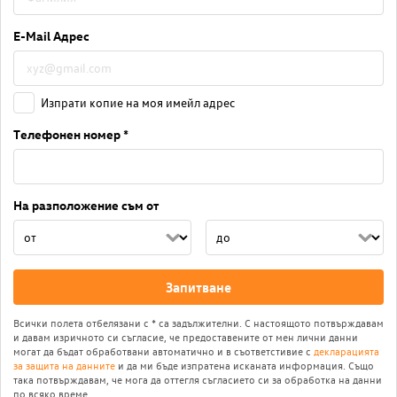
E-Mail Адрес
Изпрати копие на моя имейл адрес
Телефонен номер *
На разположение съм от
Запитване
Всички полета отбелязани с * са задължителни. С настоящото потвърждавам
и давам изричното си съгласие, че предоставените от мен лични данни
могат да бъдат обработвани автоматично и в съответстивие с
декларацията
за защита на данните
и да ми бъде изпратена исканата информация. Също
така потвърждавам, че мога да оттегля съгласието си за обработка на данни
по всяко време.