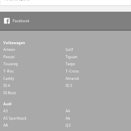
Facebook
Volkswagen
Arteon
Golf
Passat
Tiguan
Touareg
Taigo
T-Roc
T-Cross
Caddy
Amarok
ID.4
ID.5
ID.Buzz
Audi
A3
A4
A5 Sportback
A6
A8
Q3