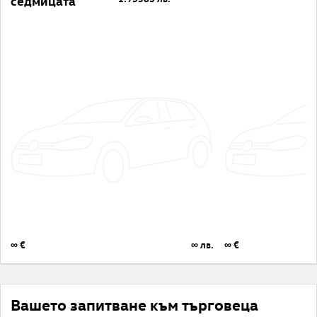
седмицата
∞ €
∞ лв.
∞ €
Вашето запитване към търговеца