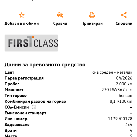
Добави в любими
Сравни
Принтирай
Сподели
Данни за превозното средство
Цвят
сив среден - металик
Първа регистрация
04/2026
Пробег
2 000 км
Мощност
270 kW/367 к. с.
Тип гориво
Бензин
Комбиниран разход на гориво
8,1 l/100km
CO₂-Емисии
–
i
Емисионен стандарт
–
Инв. номер.
1179 /00178
Задвижване
4x4
Врати
4
Места
5