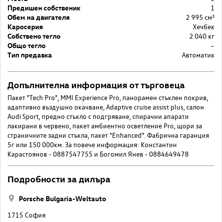
Предишен собственик
1
Обем на двигателя
2 995 cм³
Каросерия
Хечбек
Собствено тегло
2 040 кг
Общо тегло
–
Тип предавка
Автоматик
Допълнителна информация от търговеца
Пакет "Tech Pro", MMI Experience Pro, панорамен стъклен покрив,
адаптивно въздушно окачване, Adaptive cruise assist plus, салон
Audi Sport, предно стъкло с подгряване, спирачни апарати
лакирани в червено, пакет амбиентно осветление Pro, щори за
страничните задни стъкла, пакет "Enhanced". Фабрична гаранция
5г или 150 000км. За повече информация: Константин
Карастоянов - 0887547755 и Богомил Янев - 0884649478
Подробности за дилъра
Porsche Bulgaria-Weltauto
1715 София