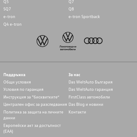
Q5
Q7
SQ7
Q8
e-tron
e-tron Sportback
Q4 e-tron
Поддръжка
За нас
Общи условия
Das WeltAuto България
Условия по гаранция
Das WeltAuto гаранция
Инструкция за “бисквитките”
FirstClass автомобили
Централен офис за разследвания
Das Blog и новини
Политика за защита на личните
Контакти
данни
Европейски акт за достъпност
(ЕАА)