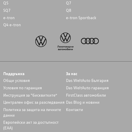
Q5
Q7
SQ7
Q8
e-tron
e-tron Sportback
Q4 e-tron
Поддръжка
За нас
Общи условия
Das WeltAuto България
Условия по гаранция
Das WeltAuto гаранция
Инструкция за “бисквитките”
FirstClass автомобили
Централен офис за разследвания
Das Blog и новини
Политика за защита на личните
Контакти
данни
Европейски акт за достъпност
(ЕАА)