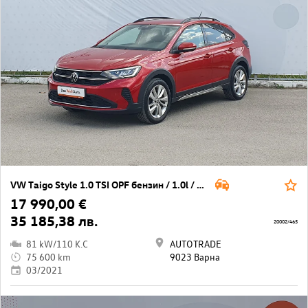
VW Taigo Style 1.0 TSI OPF бензин / 1.0l / 81кВт/ 110к.с / 7DSG
17 990,00 €
35 185,38 лв.
20002/465
81 kW/110 K.C
AUTOTRADE
75 600 km
9023 Варна
03/2021