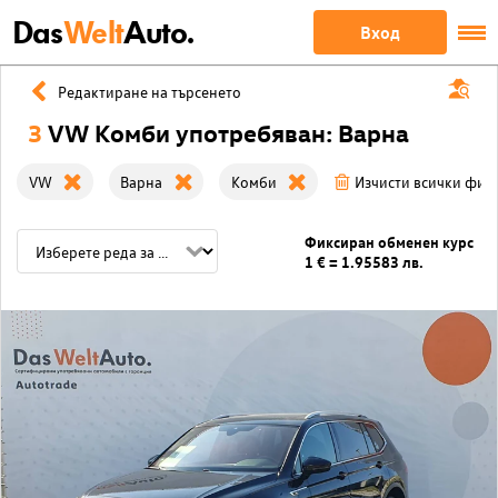
Das
Welt
Auto.
Вход
Редактиране на търсенето
3
VW Комби употребяван: Варна
VW
Варна
Комби
Изчисти всички фил
Фиксиран обменен курс
1 € = 1.95583 лв.