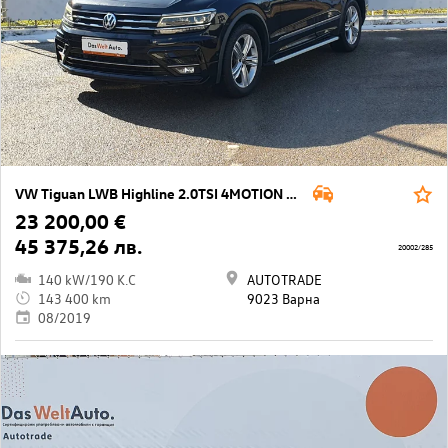
VW Tiguan LWB Highline 2.0TSI 4MOTION BMT
23 200,00 €
45 375,26 лв.
20002/285
140 kW/190 K.C
AUTOTRADE
143 400 km
9023 Варна
08/2019