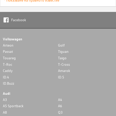
* Показване на правното известие
Facebook
Volkswagen
Arteon
Golf
Passat
Tiguan
Touareg
Taigo
T-Roc
T-Cross
Caddy
Amarok
ID.4
ID.5
ID.Buzz
Audi
A3
A4
A5 Sportback
A6
A8
Q3