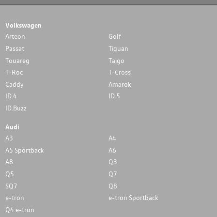
Volkswagen
Arteon
Golf
Passat
Tiguan
Touareg
Taigo
T-Roc
T-Cross
Caddy
Amarok
ID.4
ID.5
ID.Buzz
Audi
A3
A4
A5 Sportback
A6
A8
Q3
Q5
Q7
SQ7
Q8
e-tron
e-tron Sportback
Q4 e-tron