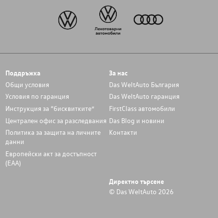
Поддръжка
За нас
Общи условия
Das WeltAuto България
Условия по гаранция
Das WeltAuto гаранция
Инструкция за “бисквитките”
FirstClass автомобили
Централен офис за разследвания
Das Blog и новини
Политика за защита на личните
Контакти
данни
Европейски акт за достъпност
(ЕАА)
Директно търсене
© Das WeltAuto 2026