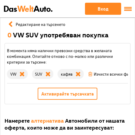
Das
Welt
Auto.
Вход
Редактиране на търсенето
0
VW SUV употребяван покупка
В момента няма налични превозни средства в желаната
комбинация. Опитайте отново с по-малко или различни
критерии за търсене:
VW
SUV
кафяв
Изчисти всички филт
Активирайте търсачката
Намерете
алтернатива
Автомобили от нашата
оферта, които може да ви заинтересуват: